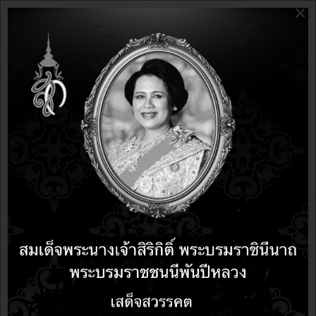
×
อบรม
มาสร้าง Epub ด้วย Sigil ซอฟต์แวร์โอเพน
ซอร์ส
DOWNLOAD
สร้างสื่อการเรียนการสอน online
หลักสูตรอบรม
บทความ
LibreOffice
mobile
Ubuntu Linux Server
ubuntu Linux
Internet Of Things IoT
Libreoffice
e-learning Moodle LMS
Internet of things
การใช้งาน บอร์ด ESP32 กับ Blockly
การใช้งาน android