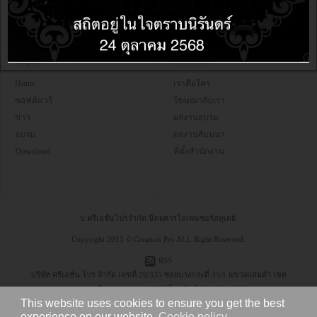
เมนูหลัก
เกี่ยวกับเรา
Home
เราคือใคร
ซอฟต์แวร์
โฆษณากับเรา
ข่าว
ผลงานอบรม
อบรม
ผลงานสัมมนา
Download
ที่ตั้งสำนักงาน
บ.ครีเอชั่นโปรจำกัด นิตยสารโอเพนซอร์สทูเดย์
Copyright 2015 © Creation Pro ALL Right Reserved.
RSS
บริษัท ครีเอชั่น โปร จำกัด เลขที่ 29/335 ซอยบางกระดี่ 35/1 แขวงแสมดำ เขต
บางขุนเทียน กรุงเทพฯ 10150 โทรศัพท์ 08-6304-9545
This website uses cookies to ensure you get the best
experience on our website.
Cookie policy