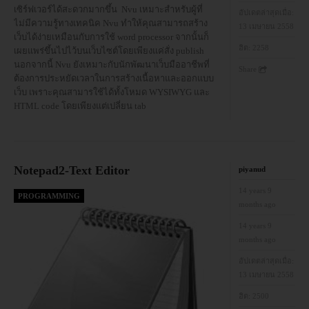
เซิร์ฟเวอร์ได้สะดวกมากขึ้น
Nvu เหมาะสำหรับผู้ที่
อัปเดตล่าสุดเมื่อ:
ไม่มีความรู้ทางเทคนิค Nvu ทำให้คุณสามารถสร้าง
13 เมษายน 2558
อบรม
เว็บได้ง่ายเหมือนกับการใช้ word processor จากนั้นก็
ฮิต:
2258
เผยแพร่ขึ้นไปไว้บนเว็บไซต์โดยเพียงแค่สั่ง publish
นอกจากนี้ Nvu ยังเหมาะกับนักพัฒนาเว็บมืออาชีพที่
DOWNLOAD
Share
ต้องการประหยัดเวลาในการสร้างเนื้อหาและออกแบบ
เว็บ เพราะคุณสามารใช้ได้ทั้งโหมด WYSIWYG และ
HTML code โดยเพียงแต่เปลี่ยน tab
Notepad2-Text Editor
piyanud
14 years 9
PROGRAMMING
months ago
14 years 9
months ago
อัปเดตล่าสุดเมื่อ:
13 เมษายน 2558
ฮิต:
2500