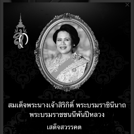
×
Share
FileZilla เป็นโปรแกรมที่ใช้ติดต่อกับ FTP server
...
AppServ-Web Server
piyanud
14 years 9
PROGRAMMING
months ago
14 years 9
months ago
อัปเดตล่าสุดเมื่อ:
13 เมษายน 2558
ฮิต:
2728