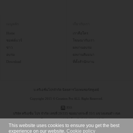
เมนูหลัก
เกี่ยวกับเรา
Home
เราคือใคร
ซอฟต์แวร์
โฆษณากับเรา
ข่าว
ผลงานอบรม
อบรม
ผลงานสัมมนา
Download
ที่ตั้งสำนักงาน
บ.ครีเอชั่นโปรจำกัด นิตยสารโอเพนซอร์สทูเดย์
Copyright 2015 © Creation Pro ALL Right Reserved.
RSS
บริษัท ครีเอชั่น โปร จำกัด เลขที่ 29/335 ซอยบางกระดี่ 35/1 แขวงแสมดำ เขต
บางขุนเทียน กรุงเทพฯ 10150 โทรศัพท์ 08-6304-9545
This website uses cookies to ensure you get the best
experience on our website.
Cookie policy