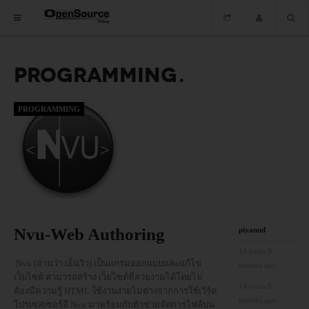
PROGRAMMING
HOME
ซอฟต์แวร์
PROGRAMMING
ข่าว
อบรม
DOWNLOAD
Nvu-Web Authoring
piyanud
HOME
14 years 9
Nvu (อ่านว่า เอ็นวิว) เป็นแกรมออกแบบและแก้ไข
months ago
ซอฟต์แวร์
เว็บไซต์ สามารถสร้าง เว็ยไซต์ที่สวยงามได้โดยไม่
14 years 9
ต้องมีความรู้ HTML ใช้งานง่ายไม่ต่างจากการใช้เวิร์ด
months ago
ข่าว
โปรเซสเซอร์อี Nvu มาพร้อมกับตัวช่วยจัดการไฟล์บน