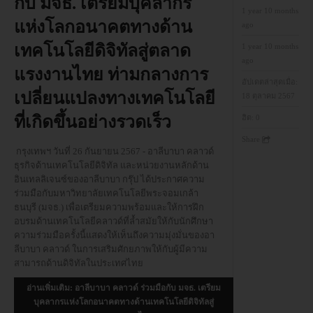
กับ มจธ. เตรียมบุคลากร
1 year 10 months
แห่งโลกอนาคตทางด้าน
ago
อบรม
เทคโนโลยีดิจิทัลสู่ตลาด
1 year 10 months
ago
DOWNLOAD
แรงงานไทย ท่ามกลางการ
อัปเดตล่าสุดเมื่อ:
เปลี่ยนแปลงทางเทคโนโลยี
18 ตุลาคม 2567
ที่เกิดขึ้นอย่างรวดเร็ว
ฮิต:
0
Share
กรุงเทพฯ วันที่ 26 กันยายน 2567 - อาลีบาบา คลาวด์
ธุรกิจด้านเทคโนโลยีดิจิทัล และหน่วยงานหลักด้าน
อินเทลลิเจนซ์ของอาลีบาบา กรุ๊ป ได้ประกาศความ
ร่วมมือกับมหาวิทยาลัยเทคโนโลยีพระจอมเกล้า
ธนบุรี (มจธ.) เพื่อเตรียมความพร้อมและให้การฝึก
อบรมด้านเทคโนโลยีคลาวด์ที่ล้ำสมัยให้กับนักศึกษา
ความร่วมมือครั้งนี้แสดงให้เห็นถึงความมุ่งมั่นของอา
ลีบาบา คลาวด์ ในการเสริมศักยภาพให้กับผู้มีความ
สามารถด้านดิจิทัลในประเทศไทย
อ่านเพิ่มเติม: อาลีบาบา คลาวด์ ร่วมมือกับ มจธ. เตรียม
บุคลากรแห่งโลกอนาคตทางด้านเทคโนโลยีดิจิทัลสู่