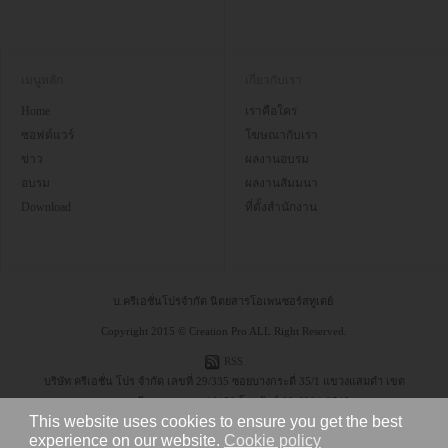
เมนูหลัก
เกี่ยวกับเรา
Home
เราคือใคร
ซอฟต์แวร์
โฆษณากับเรา
ข่าว
ผลงานอบรม
อบรม
ผลงานสัมมนา
Download
ที่ตั้งสำนักงาน
บ.ครีเอชั่นโปรจำกัด นิตยสารโอเพนซอร์สทูเดย์
Copyright 2015 © Creation Pro ALL Right Reserved.
RSS
บริษัท ครีเอชั่น โปร จำกัด เลขที่ 29/335 ซอยบางกระดี่ 35/1 แขวงแสมดำ เขต
บางขุนเทียน กรุงเทพฯ 10150 โทรศัพท์ 08-6304-9545
This website uses cookies to ensure you get the best
experience on our website.
Cookie policy