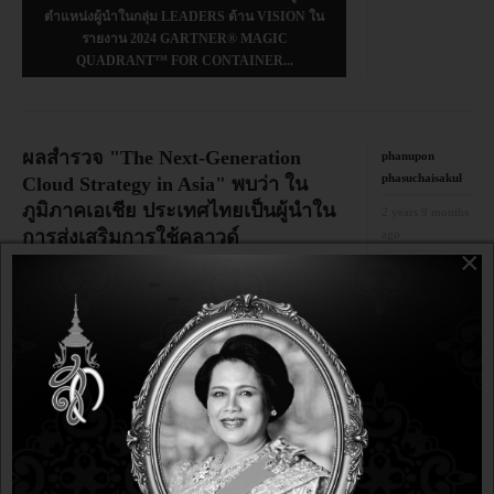
ตำแหน่งผู้นำในกลุ่ม LEADERS ด้าน VISION ใน
รายงาน 2024 GARTNER® MAGIC
QUADRANT™ FOR CONTAINER...
ผลสำรวจ "The Next-Generation
phanupon
phasuchaisakul
Cloud Strategy in Asia" พบว่า ใน
ภูมิภาคเอเชีย ประเทศไทยเป็นผู้นำใน
2 years 9 months
การส่งเสริมการใช้คลาวด์
ago
×
2 years 9 months
ข่าว
ago
อัปเดตล่าสุดเมื่อ:
18 ตุลาคม 2567
ฮิต:
0
Share