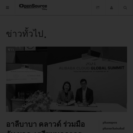
HOME
ข่าวทั้วไป
ซอฟต์แวร์
ข่าว
ข่าว
อบรม
DOWNLOAD
HOME
ซอฟต์แวร์
อาลีบาบา คลาวด์ ร่วมมือ
phanupon
phasuchaisakul
ข่าว