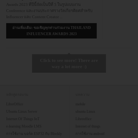
Awards 2023 ที่ปีนี้จัดเป็นปีที่ 5 ในรูปแบบงาน
Conference และงานประกาศรางวัลเกียรติยศสําหรับ
Influencer และ Content Creator
...
อ่านเพิ่มเติม: ขอเชิญทุกท่านร่วมงาน THAILAND
INFLUENCER AWARDS 2023
Click to see more! There are
way a lot more :)
หลักสูตรอบรม
บทความ
LibreOffice
mobile
Ubuntu Linux Server
ubuntu Linux
Internet Of Things IoT
Libreoffice
e-learning Moodle LMS
Internet of things
การใช้งาน บอร์ด ESP32 กับ Blockly
การใช้งาน android