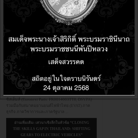
เสวนาเชิงลึกในหัวข้อ “Closing the
phanupon
phasuchaisakul
Skills Gap in Thailand: Shifting
Gears to Electric Vehicles”
2 years 10
months ago
ข่าว
2 years 10
months ago
อัปเดตล่าสุดเมื่อ:
19 ตุลาคม 2566
ฮิต:
0
Share
เมื่อวันที่ 19 กันยายน 2566 ที่ผ่านมา แดสสอลท์
ซิสเต็มส์ (Euronext Paris: FR0014003TT8, DSY.PA)
ร่วมมือกับสมาคมยานยนต์ไฟฟ้าไทย (EVAT) ภาค
ธุรกิจ ภาควิชาการและภาครัฐบาล
...
อ่านเพิ่มเติม: เสวนาเชิงลึกในหัวข้อ “CLOSING
THE SKILLS GAP IN THAILAND: SHIFTING
GEARS TO ELECTRIC VEHICLES”