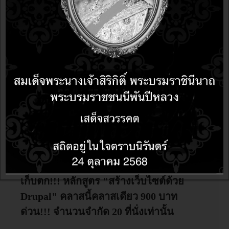
อบรม Ubuntu Linux Desktop บริษัท ปริ้นส์
เตอร์แห่งหนึ่งในประเทศไทย
อบรมการพัฒนา App on Mobile ให้สำเร็จ
ใน 1 วันด้วยโอเพนซอร์ส Open Source
อบรมหลักสูตร "กราฟิกดีไซน์ด้วย GIMP"
รุ่น 3 วันที่ 21-22 กรกฎาคม 2555 นี้
เก็บตก!!! หลักสูตร "สร้างเว็บไซต์ด้วย
Drupal" คลาสนี้คลาสเดียว 900 บาท
ด่วน!!! จำนวนจำกัด 20 ที่นั่งเท่านั้น