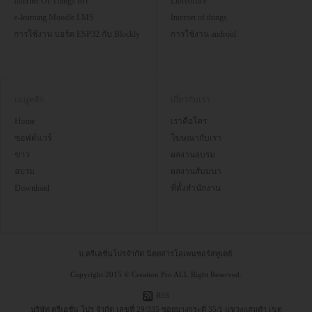
Internet Of Things IoT
Libreoffice
e-learning Moodle LMS
Internet of things
การใช้งาน บอร์ด ESP32 กับ Blockly
การใช้งาน android
เมนูหลัก
เกี่ยวกับเรา
Home
เราคือใคร
ซอฟต์แวร์
โฆษณากับเรา
ข่าว
ผลงานอบรม
อบรม
ผลงานสัมมนา
Download
ที่ตั้งสำนักงาน
บ.ครีเอชั่นโปรจำกัด นิตยสารโอเพนซอร์สทูเดย์
Copyright 2015 © Creation Pro ALL Right Reserved.
RSS
บริษัท ครีเอชั่น โปร จำกัด เลขที่ 29/335 ซอยบางกระดี่ 35/1 แขวงแสมดำ เขต