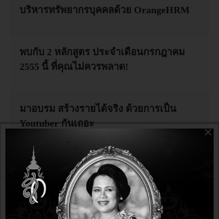
บริหารทรัพยากรบุคคลด้วย OrangeHRM
พบกับ 2 หลักสูตร ประจำเดือนกรกฎาคม
2555 นี้ ที่คุณไม่ควรพลาด!
มาอบรม สร้างรายได้จริง ด้วยการเป็น
Youtuber กันเถอะ
×
อบรม LibreOffice ทดแทนซอฟต์แวร์เชิง
พาณิชย์ สำนักงานสถิติแห่งชาติ