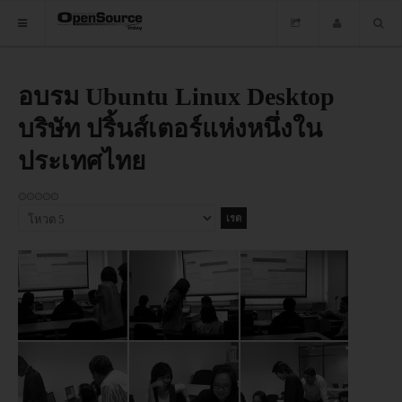
HOME
อบรม Ubuntu Linux Desktop
บริษัท ปริ้นส์เตอร์แห่งหนึ่งใน
ซอฟต์แวร์
ประเทศไทย
ข่าว
อบรม
กรุณา
ให้
DOWNLOAD
คะแนน
HOME
ซอฟต์แวร์
ข่าว