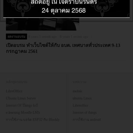
ผลงานอบรม
8 years 1 month ago
8 years 1 month ago
เปิดอบรม ทำเว็บไซต์ให้กับ อบต. เทศบาลทั่วประเทศ 9-13
กรกฎาคม 2561
หลักสูตรอบรม
บทความ
LibreOffice
mobile
Ubuntu Linux Server
ubuntu Linux
Internet Of Things IoT
Libreoffice
e-learning Moodle LMS
Internet of things
การใช้งาน บอร์ด ESP32 กับ Blockly
การใช้งาน android