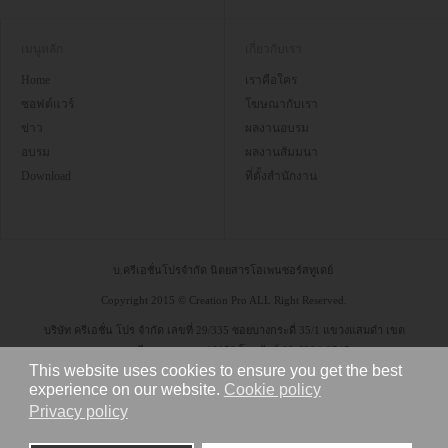
เมนูหลัก
เกี่ยวกับเรา
Home
เราคือใคร
ซอฟต์แวร์
โฆษณากับเรา
ข่าว
ผลงานอบรม
อบรม
ผลงานสัมมนา
Download
ที่ตั้งสำนักงาน
บ.ครีเอชั่นโปรจำกัด นิตยสารโอเพนซอร์สทูเดย์
Copyright 2015 © Creation Pro ALL Right Reserved.
บริษัท ครีเอชั่น โปร จำกัด เลขที่ 29/335 ซอยบางกระดี่ 35/1 แขวงแสมดำ เขต
บางขุนเทียน กรุงเทพฯ 10150 โทรศัพท์ 08-6304-9545
This website uses cookies to ensure you get the best
experience on our website.
Cookie policy
Privacy policy