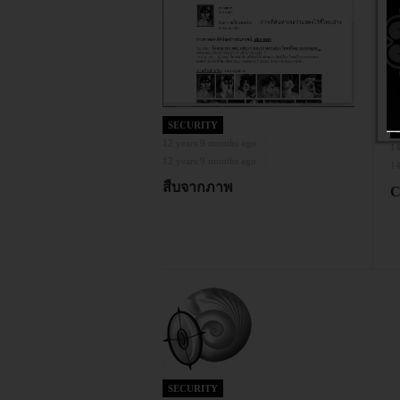
SECURITY
12 years 9 months ago
14
12 years 9 months ago
14
สืบจากภาพ
C
SECURITY