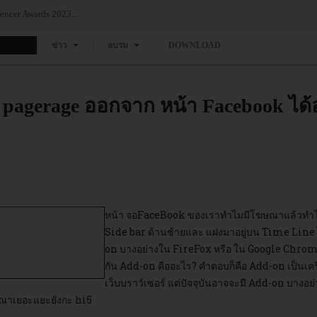
่วมงาน Thailand Influencer Awards 2023...
แวร์
ข่าว
อบรม
DOWNLOAD
gerage ออกจาก หน้า Facebook ได้อ
หน้า จอFaceBook ของเราทำไมมีโฆษณาแล้วทำไมเพื
Side bar ด้านซ้ายและ แฝงมาอยู่บน Time Line ไ
on บางอย่างใน FireFox หรือ ใน Google Chrome 
กัน Add-on คืออะไร? คำตอบก็คือ Add-on เป็นเครื่
เว็บบราว์เซอร์ แต่ปัจจุบันอาจจะมี Add-on บางอย
ฆษณาเยอะแยะยังกะ hi5