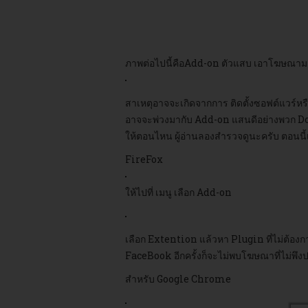
ภาพต่อไปนี้คือAdd-on ตัวแสบ เอาโฆษณ
สาเหตุอาจจะเกิดจากการ ติดตั้งซอฟต์แวร์หรือ
อาจจะพ่วงมากับ Add-on แสนดีอย่างพวก Downlo
ให้ตอนไหน ผู้อ่านลองสำรวจดูนะครับ ตอนนี้เรา
FireFox
ให้ไปที่ เมนู เลือก Add-on
เลือก Extention แล้วหา Plugin ที่ไม่ต้อง
FaceBook อีกครั้งก็จะไม่พบโฆษณาที่ไม่พึง
สำหรับ Google Chrome