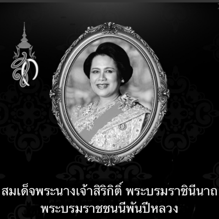
เลือกออกไปหรือคลิกถังขยะไปเลย
น หากต่อไปมีการแอบติดตั้ง Add-on ขโมยข้อมูลแฝงมากับซอฟต์แวร์เถื่อนต่าง 
กต่อไป ควรเข้ามาตรวจสอบ Add-on กันบ่อยๆครับ