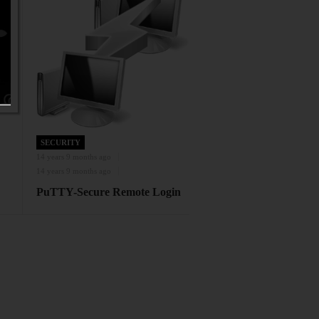
SECURITY
14 years 9 months ago
14 years 9 months ago
PuTTY-Secure Remote Login