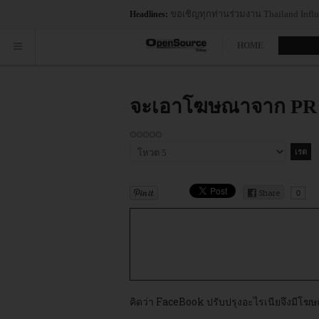
ic Quadrant™ for Container Management...
ขอเชิญทุกท่านร
Headlines:
HOME
ซอฟต์
จะเอาโฆษณาจาก PR pa
กรุณา
ให้
คะแนน
Share
0
คิดว่า FaceBook ปรับปรุงอะไรเนียจึงมีโ