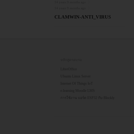
14 years 9 months ago
14 years 9 months ago
CLAMWIN-ANTI_VIRUS
หลักสูตรอบรม
LibreOffice
Ubuntu Linux Server
Internet Of Things IoT
e-learning Moodle LMS
การใช้งาน บอร์ด ESP32 กับ Blockly