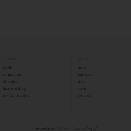
บทความ
เมนูหลัก
mobile
Home
ubuntu Linux
ซอฟต์แวร์
Libreoffice
ข่าว
Internet of things
อบรม
การใช้งาน android
Download
บ.ครีเอชั่นโปรจำกัด นิตยสารโอเพนซอร์สทูเดย์