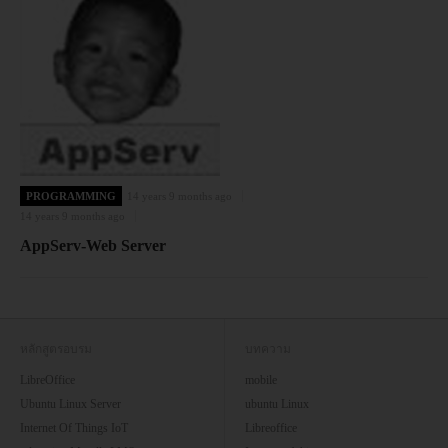
PROGRAMMING
14 years 9 months ago
14 years 9 months ago
AppServ-Web Server
หลักสูตรอบรม
บทความ
LibreOffice
mobile
Ubuntu Linux Server
ubuntu Linux
Internet Of Things IoT
Libreoffice