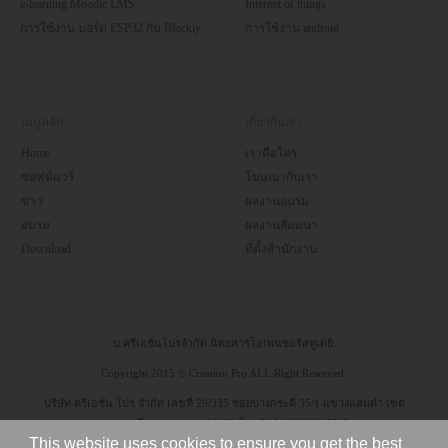
e-learning Moodle LMS
Internet of things
การใช้งาน บอร์ด ESP32 กับ Blockly
การใช้งาน android
เมนูหลัก
เกี่ยวกับเรา
Home
เราคือใคร
ซอฟต์แวร์
โฆษณากับเรา
ข่าว
ผลงานอบรม
อบรม
ผลงานสัมมนา
Download
ที่ตั้งสำนักงาน
บ.ครีเอชั่นโปรจำกัด นิตยสารโอเพนซอร์สทูเดย์
Copyright 2015 © Creation Pro ALL Right Reserved.
บริษัท ครีเอชั่น โปร จำกัด เลขที่ 29/335 ซอยบางกระดี่ 35/1 แขวงแสมดำ เขต
บางขุนเทียน กรุงเทพฯ 10150 โทรศัพท์ 08-6304-9545
This website uses cookies to ensure you get the best