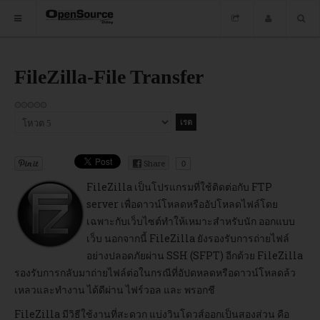
HOME
FileZilla-File Transfer
ซอฟต์แวร์
กรุณา
ข่าว
ให้
คะแนน
อบรม
Share
0
DOWNLOAD
FileZilla เป็นโปรแกรมที่ใช้ติดต่อกับ FTP
server เพื่อดาวน์โหลดหรืออัปโหลดไฟล์โดย
เฉพาะกับเว็บไซต์ทำให้เหมาะสำหรับนัก ออกแบบ
เว็บ นอกจากนี้ FileZilla ยังรองรับการถ่ายไฟล์
HOME
อย่างปลอดภัยผ่าน SSH (SFPT) อีกด้วย FileZilla
รองรับการกลับมาถ่ายไฟล์ต่อในกรณีที่อัปดหลดหรือดาวน์โหลดล้ว
ซอฟต์แวร์
เหลวและทำงาน ได้ดีผ่าน ไฟร์วอล และ พรอกชี
FileZilla มีวิธีใช้งานที่สะดวก แบ่งวินโดวส์ออกเป็นสองส่วน คือ
ข่าว