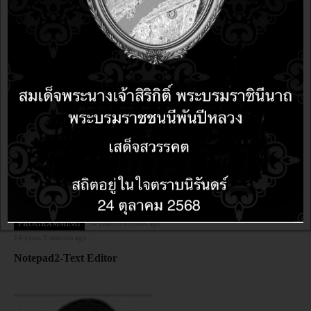
14 years 9 months ago
Nvu-Web Authoring
PROGRAMMING
14 years 9 months ago
14 years 9 months ago
Notepad2-Text Editor