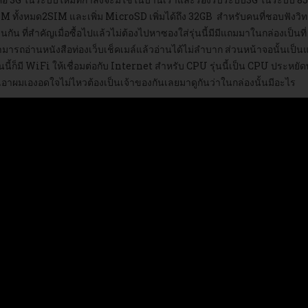
M ทั้งหมด2SIM และเพิ่ม MicroSD เพิ่มได้ถึง 32GB สำหรับคนที่ชอบฟังวิทย
่นกัน ที่สำคัญเมื่อซื้อไปแล้วไม่ต้องไปหาซองใส่รุ่นนี้มีมีแถมมาในกล่องเป็นท
มารถอ่านหนังสือท่องเว็บเช็คเมล์แล้วอ่านได้ไม่ลำบาก ส่วนหน้าจอนั้นเป
่นนี้ก็มี WiFi ให้เชื่อมต่อกับ Internet สำหรับ CPU รุ่นนี้เป็น CPU ปร
ล่นเอาผมเองอดใจไม่ไหวต้องเป็นเจ้าของกันเลยมาดูกันว่าในกล่องนั้นมีอะไร