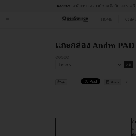
ผลสำรวจ "The Next-Generation Cloud 
Headlines:
HOME
ซอฟต์
แกะกล่อง Andro PAD ร
กรุณา
ให้
คะแนน
Share
0
An
คว
ก็