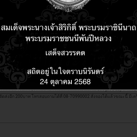
ลงตัวมาก
ณโทรศัพท์ของทั้งสอง SIM
วามเร็ว 1GHz
ี่ติดตั้งมาในเครื่องและสามารถติดตั้งเพิ่มเติมได้ผ่าน Google Play สำหรับ 
จัดส่งอีก 200บาท โทรสอบถามได้ที่ 08-70990002 สั่งจองได้แล้วขณะนี้ มีเครื