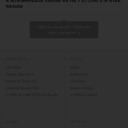
ขายโทรศัพท์มือถือ Android หน้าจอ 5 นิ้ว 3,990 บาท พร้อม
ของแถม
Click to see more! There are
way a lot more :)
หลักสูตรอบรม
บทความ
LibreOffice
mobile
Ubuntu Linux Server
ubuntu Linux
Internet Of Things IoT
Libreoffice
e-learning Moodle LMS
Internet of things
การใช้งาน บอร์ด ESP32 กับ Blockly
การใช้งาน android
เมนูหลัก
เกี่ยวกับเรา