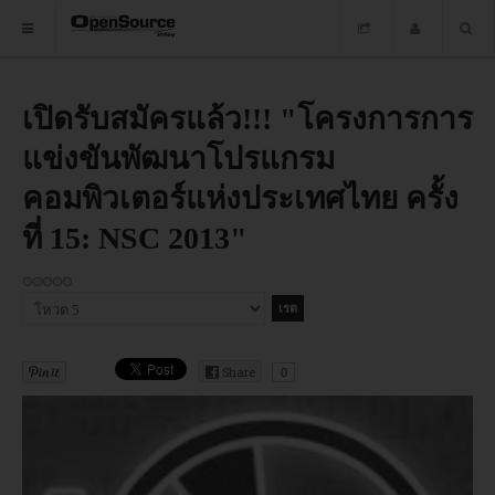
HOME
เปิดรับสมัครแล้ว!!! "โครงการการ
แข่งขันพัฒนาโปรแกรม
ซอฟต์แวร์
คอมพิวเตอร์แห่งประเทศไทย ครั้ง
ข่าว
ที่ 15: NSC 2013"
อบรม
DOWNLOAD
กรุณา
ให้
คะแนน
Share
0
HOME
ซอฟต์แวร์
ข่าว