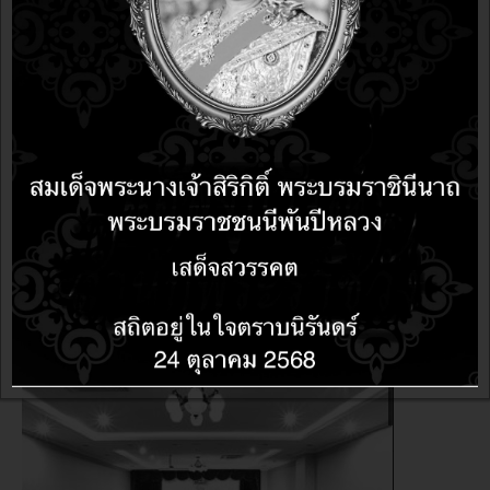
สัมนา
11 years 11 months ago
11 years 11 months ago
บรรยากาศสัมมนา "โอเพนซอร์สและฟรีเซอร์ส" ครั้งที่ 5
จ.สงขลา 28 สิงหาคม 2557