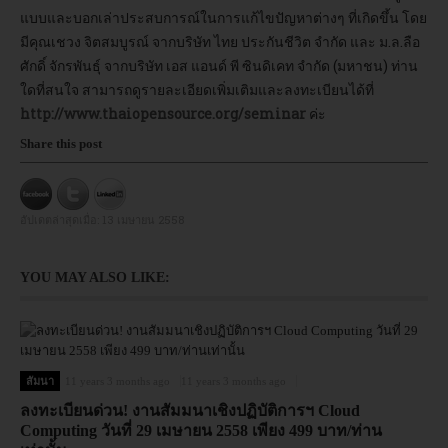
แบบและบอกเล่าประสบการณ์ในการแก้ไขปัญหาต่างๆ ที่เกิดขึ้น โดย
มีคุณเชวง จิตสมบูรณ์ จากบริษัท ไทย ประกันชีวิต จำกัด และ ม.ล.ลือ
อบรม
ศักดิ์ จักรพันธุ์ จากบริษัท เอส แอนด์ พี ซินดิเคท จำกัด (มหาชน) ท่าน
ใดที่สนใจ สามารถดูรายละเอียดเพิ่มเติมและลงทะเบียนได้ที่
DOWNLOAD
http://www.thaiopensource.org/seminar
ค่ะ
Share this post
อัปเดตล่าสุดเมื่อ:
13 เมษายน 2558
YOU MAY ALSO LIKE:
สัมนา
11 years 3 months ago
11 years 3 months ago
ลงทะเบียนด่วน! งานสัมมนาเชิงปฏิบัติการฯ Cloud
Computing วันที่ 29 เมษายน 2558 เพียง 499 บาท/ท่าน