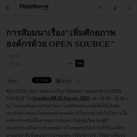
HOME
การสัมมนาเรื่อง"เพิ่มศักยภาพ
องค์กรด้วย OPEN SOURCE"
ซอฟต์แวร์
ข่าว
กรุณา
อบรม
ให้
คะแนน
DOWNLOAD
Share
0
ซิป้า (SIPA) จัดการสัมมนาเรื่อง"เพิ่มศักยภาพองค์กรด้วย OPEN
SOURCE" ใน
วันพฤหัสบดีที่ 25 กันยายน 2551
เวลา 12.30 – 16.00 น.
HOME
ณ โรงแรมดิเอมเมอรัลด์ รัชดา โดยมีวัตถุประสงค์เพื่อให้เห็นถึง
ประสิทธิภาพของโอเพนซอร์สซอฟต์แวร์ในการนำเข้าไปใช้งานใน
ซอฟต์แวร์
องค์กร สำหรับเนื้อหาของการสัมมนา ได้เชิญวิทยากรผู้มี
ประสบการณ์ในการนำซอฟต์แวร์โอเพนซอร์สเข้าไปใช้ในองค์กร
มาบอกเล่าถึงขั้นตอนการนำซอฟต์แวร์ดังกล่าวเข้าใช้อย่างเต็มรูป
ข่าว