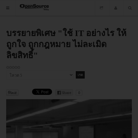
HOME
บรรยายพิเศษ "ใช้ IT อย่างไร ให้
ถูกใจ ถูกกฎหมาย ไม่ละเมิด
ซอฟต์แวร์
ลิขสิทธิ์"
ข่าว
อบรม
กรุณา
ให้
DOWNLOAD
คะแนน
Share
0
HOME
ซอฟต์แวร์
ข่าว