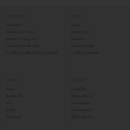
หลักสูตรอบรม
บทความ
LibreOffice
mobile
Ubuntu Linux Server
ubuntu Linux
Internet Of Things IoT
Libreoffice
e-learning Moodle LMS
Internet of things
การใช้งาน บอร์ด ESP32 กับ Blockly
การใช้งาน android
เมนูหลัก
เกี่ยวกับเรา
Home
เราคือใคร
ซอฟต์แวร์
โฆษณากับเรา
ข่าว
ผลงานอบรม
อบรม
ผลงานสัมมนา
Download
ที่ตั้งสำนักงาน