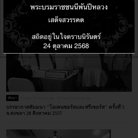
สัมนา
11 years 11 months ago
11 years 11 months ago
บรรยากาศสัมมนา "โอเพนซอร์สและฟรีเซอร์ส" ครั้งที่ 5
จ.สงขลา 28 สิงหาคม 2557