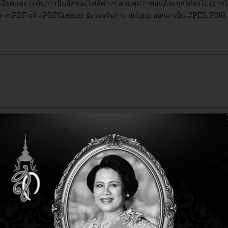
อียดและระดับการบีบอัดของไฟล์ต่างๆ ควบคุมว่าฟอนต์จะถุกใส่ลงไปอย่า
กจาก PDF แล้ว PDFCreator ยังรองรับการ นutput ออกมาเป็น JPEG, PNG,
BUSINESS & ENTERPRISE
 years 9 months ago
 years 9 months ago
hunderbrid-EMAIL
LIENT