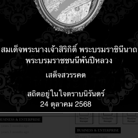
BUSINESS & ENTERPRISE
14 years 9 months ago
14 years 9 months ago
Firefox-Web Browser
BUSINESS & ENTERPRISE
 years 3 months ago
BUSINESS & ENTERPRISE
 years 3 months ago
15 years 3 months ago