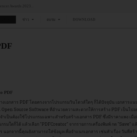
ncer Awards 2023...
แวร์
ข่าว
อบรม
DOWNLOAD
 PDF
to PDF
างเอกสาร PDF โดยตรงจากโปรแกรมวินโดวส์ใดๆ ก็ได้ปัจจุบัน เอกสารแนบ
 Open Source Software ที่อำนวยความสะดวกให้การสร้าง PDF เป็นไปอย่า
ดิมจำเป็นต้องใช้โปรแกรมเฉพาะสำหรับสร้างเอกสาร PDF ซึ่งมีราคาแพง เมื่อ
แกรมใดก็ได้ แล้วเลือก "PDFCreator" จากรายการเครื่องพิมพ์ กด "Save" แล้วใ
าร นอกจากนี้คุณยังสามารถใส่ข้อมูลเพื่อจำแนกเอกสาร เช่นหัวเรื่อง วันที่ส