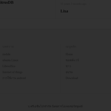
itrusDB
15 years 3 months ago
Lixa
บทความ
เมนูหลัก
mobile
Home
ubuntu Linux
ซอฟต์แวร์
Libreoffice
ข่าว
Internet of things
อบรม
การใช้งาน android
Download
บ.ครีเอชั่นโปรจำกัด นิตยสารโอเพนซอร์สทูเดย์