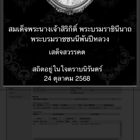
BUSINESS & ENTERPRISE
14 years 9 months ago
14 years 9 months ago
Dia-diagram drawing