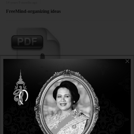
14 years 9 months ago
FreeMind-organizing ideas
×
BUSINESS & ENTERPRISE
14 years 9 months ago
14 years 9 months ago
PDFCreator-print to PDF