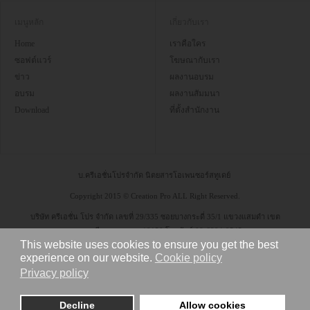
เมนูหลัก
เกี่ยวกับเรา
Home
เราคือใคร
ซอฟต์แวร์
โฆษณากับเรา
ข่าว
ผลงานอบรม
อบรม
ผลงานสัมมนา
Download
ที่ตั้งสำนักงาน
บ.ครีเอชั่นโปรจำกัด นิตยสารโอเพนซอร์สทูเดย์
Copyright 2015 © Creation Pro ALL Right Reserved.
บริษัท ครีเอชั่น โปร จำกัด เลขที่ 29/335 ซอยบางกระดี่ 35/1 แขวงแสมดำ เขต
บางขุนเทียน กรุงเทพฯ 10150 โทรศัพท์ 08-6304-9545
This website uses cookies to ensure you get the best
experience on our website.
Cookie policy
Privacy policy
Decline
Allow cookies