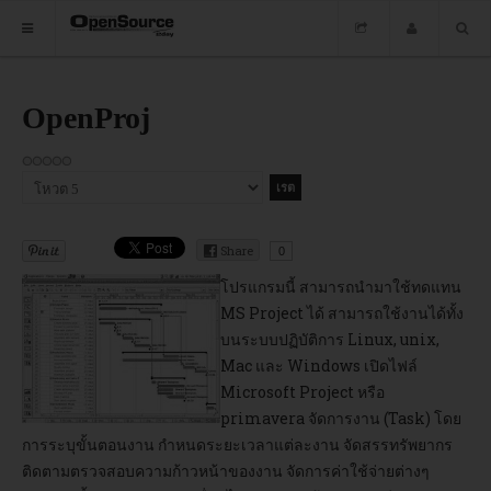
HOME
OpenProj
ซอฟต์แวร์
กรุณา
ข่าว
ให้
คะแนน
อบรม
Share
0
DOWNLOAD
โปรแกรมนี้ สามารถนำมาใช้ทดแทน
MS Project ได้ สามารถใช้งานได้ทั้ง
บนระบบปฏิบัติการ Linux, unix,
Mac และ Windows เปิดไฟล์
HOME
Microsoft Project หรือ
primavera จัดการงาน (Task) โดย
ซอฟต์แวร์
การระบุขั้นตอนงาน กำหนดระยะเวลาแต่ละงาน จัดสรรทรัพยากร
ติดตามตรวจสอบความก้าวหน้าของงาน จัดการค่าใช้จ่ายต่างๆ
ข่าว