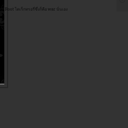
 Root ไดเร็กทรอรี่ซึ่งก็คือ war นั่นเอง