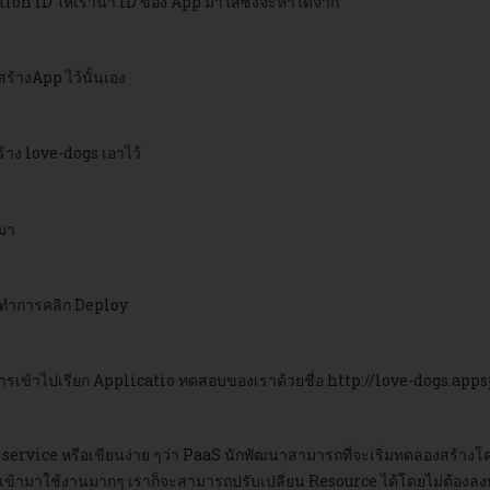
tion ID ให้เรานำ ID ของ App มาใส่ซึ่งจะหาได้จาก
ร้างApp ไว้นั้นเอง
สร้าง love-dogs เอาไว้
กมา
ห้ทำการคลิก Deploy
ยการเข้าไปเรียก Applicatio ทดสอบของเราด้วยชื่อ http://love-dogs.ap
 service หรือเขียนง่าย ๆว่า PaaS นักพัฒนาสามารถที่จะเริ่มทดลองสร้างโค
้เข้ามาใช้งานมากๆ เราก็จะสามารถปรับเปลี่ยน Resource ได้โดยไม่ต้องลงท