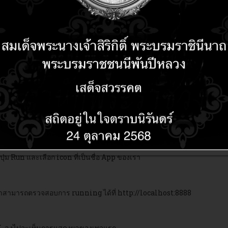
er ให้เราเพิ่มไฟล์สำหรับทดสอบเว็บไซต์ลงไปด้วยการคลิกเม้าส์ปุ่มขวาที่ web
nish
Code HTML เบื้องต้นลงไปทดสอบ
ม Run และเลือก icon ที่เป็นชื่อ App ของเรา
 เราสามารถตรวจสอบการ running ได้ที่ http://localhost:8888
URL ลงไปจะเห็นการแสดงผลของเพจแรก