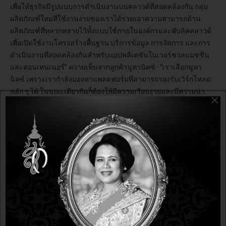
เพื่อให้ธุรกิจมีรูปแบบการดำเนินงานบนคลาวด์ที่สอดคล้องกัน กลุ่ม
ผลิตภัณฑ์ใหม่ที่ใช้งานง่ายของเราได้รวมเอาความสามารถด้าน
ผลิตภัณฑ์ที่หลากหลายไว้ทั้งแบบใช้ภายในองค์กรและพับลิคคลาวด์
เพื่อเปิดใช้งานโครงสร้างพื้นฐาน บริการข้อมูล การจัดการ และการ
ดำเนินงานที่สอดคล้องกันสำหรับแอปพลิเคชันในเวอร์ชวลแมชชีน
และคอนเทนเนอร์” ความเห็นจากลูกค้านูทานิคซ์ · “เราเลือกนูทา
นิคซ์ เพราะเรากำลังมองหาแพลตฟอร์มที่สามารถรองรับเวิร์กโหลด
หลัก ๆ ได้ ในขณะเดียวกันก็ต้องให้มีความเรียบง่ายและมีความน่า
×
เชื่อถือด้วยเช่นกัน ซึ่งทั้งสองอย่างนี้เป็นองค์ประกอบสำคัญในการ
สนับสนุนภารกิจปกป้องลูกค้า 39 ล้านรายทั่วโลกที่ใช้ผลิตภัณฑ์ และ
บริการต่าง ๆ ของเรา ในช่วงเวลาที่เราทำงานร่วมกัน นูทานิคซ์ไม่
เพียงแต่ส่งมอบให้เท่านั้น แต่ยังขยายจากโซลูชัน HCI ไปเป็น
แพลตฟอร์มคลาวด์ที่สมบูรณ์พร้อม เพื่อช่วยเราตลอดเส้นทางการ
ปรับเปลี่ยนสู่ดิจิทัล เราตั้งตารอที่จะได้รับประโยชน์จากนวัตกรรมที่
ต่อเนื่องของพวกเขา”
เดวิด ฟิทซ์เจอรัลด์ ผู้ช่วยรองประธานฝ่ายบริการระดับโลกด้านไอที,
UNUM
บริษัทประกันภัยที่ดูแลด้านสวัสดิการพนักงาน “นูทานิคซ์
เป็นพันธมิตรหลักที่ช่วยให้เราพัฒนาระบบการผลิตขั้นสูง โดยใช้