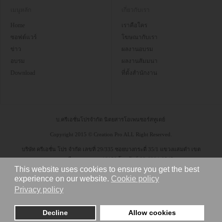
เมนูหลัก
เกี่ยวกับเรา
Home
เราคือใคร
ซอฟต์แวร์
โฆษณากับเรา
ข่าว
ผลงานอบรม
อบรม
ผลงานสัมมนา
Download
ที่ตั้งสำนักงาน
บ.ครีเอชั่นโปรจำกัด นิตยสารโอเพนซอร์สทูเดย์
Copyright 2015 © Creation Pro ALL Right Reserved.
บริษัท ครีเอชั่น โปร จำกัด เลขที่ 29/335 ซอยบางกระดี่ 35/1 แขวงแสมดำ เขต
บางขุนเทียน กรุงเทพฯ 10150 โทรศัพท์ 08-6304-9545
This website uses cookies to ensure you get the best
experience on our website.
Cookie policy
Privacy policy
Decline
Allow cookies