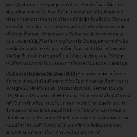
ต่าง ๆ (volumes, files, objects) เพื่อรองรับเวิร์กโหลดที่ต้องการ
ข้อมูลที่หลากหลาย ไม่ว่าจะเป็นไพรเวท พับลิคหรือไฮบริดคลาวด์
พร้อมความสามารถในการนำไลเซนส์ที่มีอยู่เคลื่อนย้ายไปใช้งานบน
ระบบที่ต้องการได้ การจัดการแบบจุดเดียวสำหรับทรัพยากรการจัด
เก็บข้อมูลทั้งหมดจะช่วยขจัดความซับซ้อนของอินเทอร์เฟซหลาย
แบบ และช่วยให้ผู้ที่ไม่เชี่ยวชาญในการจัดเก็บข้อมูลสามารถดำเนิน
การจัดเก็บและจัดการข้อมูลส่วนใหญ่ในแต่ละวันได้ การวิเคราะห์
อัจฉริยะที่รวมเข้ากับโซลูชันนี้ช่วยให้มองเห็นข้อมูล และให้ข้อมูล
เชิงลึกสำหรับการกำกับดูแลและการรักษาความปลอดภัยของข้อมูล
· Nutanix Database Service (NDB)
ช่วยลดความยุ่งยากในการ
จัดการดาต้าเบสในไฮบริดคลาวด์สำหรับดาต้าเบสเอ็นจิ้นต่าง ๆ เช่น
PostgreSQL®, MySQL®, Microsoft® SQL Server, Mongo
DB, Maria DB และ Oracle® Database ด้วยระบบอัตโนมัติอันทรง
พลังในการจัดเตรียม การปรับขนาด การแพตช์ การป้องกัน และการ
โคลนของดาต้าเบสอินสแตนซ์ NDB ช่วยให้ลูกค้าสามารถส่งมอบ
Database-as-a-Service (DBaaS) และประสบการณ์ด้านตาต้าเบส
แบบบริการตนเองที่ใช้งานง่ายให้แก่นักพัฒนา ทั้งข้อมูลใหม่และ
ข้อมูลปัจจุบันที่อยู่ภายในองค์กรและในพับลิคคลาวด์