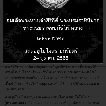
เทคโนโลยี HCI และเอดจ์คอมพิวติ้งสำหรับโครงสร้างพื้นฐานการ
ผลิตในอนาคต เราตั้งตารอกลุ่มผลิตภัณฑ์ใหม่ของ Nutanix Cloud
Platform ที่จะช่วยเราในการปรับใช้ระบบการผลิตแบบไดนามิกทั่ว
โลก เพิ่มประสิทธิภาพการดำเนินงาน รักษาความปลอดภัยโครงสร้าง
พื้นฐานด้านข้อมูล รวมถึงรองรับความต่อเนื่องทางธุรกิจที่แข็งแกร่ง
และทำให้ขั้นตอนส่วนขยายการทำดิจิทัลทรานส์ฟอร์เมชันของเรา
เป็นมาตรฐาน”
มาซาโอะ ซัมเบะ ประธานเจ้าหน้าที่ฝ่ายดิจิทัล แผนกดิจิทัลทรานส์ฟ
อร์เมชัน มิตซุย เคมิคัล อิงค์
บริการด้านคลาวด์เป็นหนึ่งในตัวขับ
เคลื่อนที่สำคัญที่สุดของเศรษฐกิจดิจิทัลของประเทศไทย ในแง่ธุรกิจ
เห็นว่าคลาวด์คอมพิวติ้งเป็นเครื่องมือที่อยู่เบื้องหลังการเปลี่ยนแปลง
ทางดิจิทัล ความเห็นจากลูกค้าไทย “นูทานิคซ์สามารถขึ้นระบบให้
พร้อมใช้งานได้ภายในหนึ่งชั่วโมง ผู้บริหารของบริษัทฯ พึงพอใจเป็น
อย่างมากที่สามารถทำงานได้สะดวกจากทุกที่ ทุกเวลา บนทุกอุปกรณ์
เพื่อเข้าถึงเดสก์ท็อปไฟล์ข้อมูล และเน็ตเวิร์กต่าง ๆ ได้อย่างปลอดภัย
และสมบูรณ์แบบ”
นายรุจิโรจน์ พีเจริญทรัพย์ ผู้จัดการฝ่ายไอที บริษัท โตโย ไซกัน
(ประเทศไทย) จำกัด
“เมื่อเรามีระบบสำรองข้อมูลที่ทรงประสิทธิภาพ