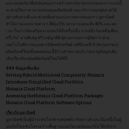
และปลอดภัย เพื่อสนับสนุนการสร้างสรรค์นวัตกรรมของเรา ระบบนี้
จะช่วยให้เราสามารถส่งมอบผลิตภัณฑ์ และบริการออกสู่ตลาดได้
อย่างทันท่วงที และช่วยเพิ่มส่วนแบ่งการตลาดของเรา นูทานิคซ์
ทำให้งานแมนนวลต่าง ๆ ที่ต้องใช้เวลานานลดลงถึง 80% และลด
เวลาในการจัดเตรียมระบบลงได้ถึงครึ่งหนึ่ง จากหนึ่งวันเหลือเพียง
ครึ่งวัน” นายพิเชฐ ศรีวงษ์ญาติดี ผู้ช่วยกรรมการผู้จัดการ ฝ่าย
เทคโนโลยีสารสนเทศ บริษัทหลักทรัพย์ เคทีบีเอสที จำกัด (มหาชน)
ผลิตภัณฑ์ใหม่ทั้งหมดขณะนี้มีวางจำหน่ายแล้ว กรุณาดูข้อมูลเพิ่ม
เติมเกี่ยวกับกลุ่มผลิตภัณฑ์ใหม่ได้ที่นี่
### ข้อมูลเพิ่มเติม:
Solving Hybrid Multicloud Complexity: Nutanix
Introduces Simplified Cloud Portfolio
Nutanix Cloud Platform
Accessing theNutanix Cloud Platform Packages
Nutanix Cloud Platform Software Options
เกี่ยวกับนูทานิคซ์
นูทานิคซ์เป็นผู้นำระดับโลกด้านซอฟต์แวร์คลาวด์ และเป็นหนึ่งในผู้
บุกเบิกโซลูชันโครงสร้างพื้นฐานแบบไฮเปอร์คอนเวิร์จ ให้บริการ