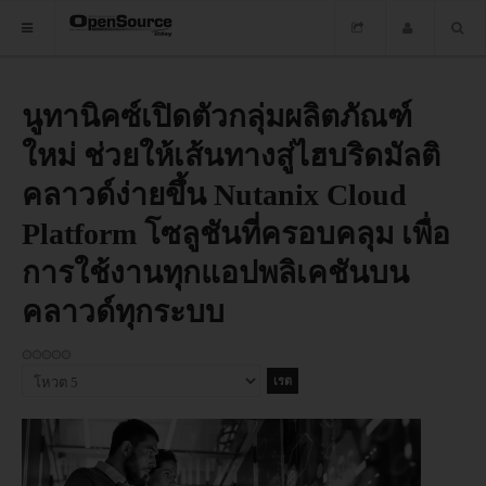
HOME
นูทานิคซ์เปิดตัวกลุ่มผลิตภัณฑ์
ใหม่ ช่วยให้เส้นทางสู่ไฮบริดมัลติ
ซอฟต์แวร์
คลาวด์ง่ายขึ้น Nutanix Cloud
ข่าว
Platform โซลูชันที่ครอบคลุม เพื่อ
อบรม
การใช้งานทุกแอปพลิเคชันบน
DOWNLOAD
คลาวด์ทุกระบบ
HOME
กรุณา
ให้
คะแนน
ซอฟต์แวร์
ข่าว