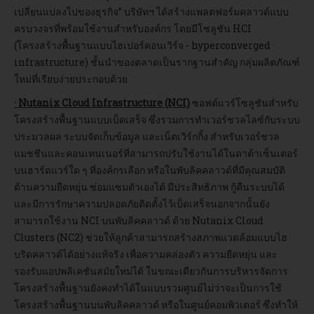
เปลี่ยนแปลงไปของธุรกิจ” บริษัทฯ ได้สร้างแพลตฟอร์มคลาวด์แบบ
ครบวงจรที่พร้อมใช้งานสำหรับองค์กร โดยมีโซลูชัน HCI
(โครงสร้างพื้นฐานแบบไฮเปอร์คอนเวิร์จ - hyperconverged
infrastructure) ชั้นนำของตลาดเป็นรากฐานสำคัญ กลุ่มผลิตภัณฑ์
ใหม่ที่เรียบง่ายประกอบด้วย
· Nutanix Cloud Infrastructure (NCI)
ซอฟต์แวร์โซลูชันสำหรับ
โครงสร้างพื้นฐานแบบเบ็ดเสร็จ ซึ่งรวมการทำเวอร์ชวลไลซ์กับระบบ
ประมวลผล ระบบจัดเก็บข้อมูล และเน็ตเวิร์กกิ้ง สำหรับเวอร์ชวล
แมชชีนและคอนเทนเนอร์ที่สามารถปรับใช้งานได้ในดาต้าเซ็นเตอร์
บนฮาร์ดแวร์ใด ๆ ที่องค์กรเลือก หรือในพับลิคคลาวด์ที่มีคุณสมบัติ
ด้านความยืดหยุ่น ซ่อมแซมตัวเองได้ มีประสิทธิภาพ กู้คืนระบบได้
และมีการรักษาความปลอดภัยติดตั้งไว้เบ็ดเสร็จนอกจากนั้นยัง
สามารถใช้งาน NCI บนพับลิคคลาวด์ ด้วย Nutanix Cloud
Clusters (NC2) ช่วยให้ลูกค้าสามารถสร้างสภาพแวดล้อมแบบไฮ
บริดคลาวด์ได้อย่างแท้จริง เพื่อความคล่องตัว ความยืดหยุ่น และ
รองรับแอปพลิเคชันสมัยใหม่ได้ ในขณะเดียวกันการบริหารจัดการ
โครงสร้างพื้นฐานยังคงทำได้ในแบบรวมศูนย์ไม่ว่าจะเป็นการใช้
โครงสร้างพื้นฐานบนพับลิคคลาวด์ หรือในศูนย์คอมพิวเตอร์ ซึ่งทำให้