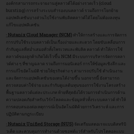
องค์กรสามารถกระจายงานสู่คลาวด์ได้อย่างรวดเร็ว (cloud
bursting) การสร้างระบบสำรองบนคลาวด์ รวมถึงการโยกย้าย
แอปพลิเคชันบางส่วนไปใช้งานพับลิคคลาวด์ได้โดยไม่ต้องลงทุน
แก้ไขแอปพลิเคชัน
· Nutanix Cloud Manager (NCM)
ทำให้การสร้างและการจัดการ
การปรับใช้ระบบคลาวด์เป็นเรื่องง่ายและสะดวก โดยขับเคลื่อนการ
กำกับดูแลที่สม่ำเสมอทั่วทั้งไพรเวทและพับลิค คลาวด์ ทำให้การใช้
คลาวด์ของลูกค้าเกิดได้เร็วขึ้น NCM มีระบบการบริหารจัดการคลา
วด์ต่าง ๆ ที่ชาญฉลาด รวมถึงการมอนิเตอร์ การให้ข้อมูลเชิงลึก และ
การแก้ไขอัตโนมัติ ช่วยให้ธุรกิจต่าง ๆ สามารถปรับใช้ ดำเนินงาน
และจัดการแอปพลิเคชันของตนได้ง่ายขึ้น นอกจากนี้ ยังสามารถ
ตรวจสอบค่าใช้จ่าย และกำกับดูแลต้นทุนของการใช้งานโครงสร้าง
พื้นฐานคลาวด์แต่ละประเภท ท้ายที่สุดยังได้รวมการดำเนินการด้าน
ความปลอดภัยสำหรับเวิร์กโหลดและข้อมูลทั่วทั้งระบบคลาวด์ ทำให้
การตอบสนองต่อเหตุการณ์เป็นอัตโนมัติด้วยการวิเคราะห์ และการ
ปฏิบัติตามกฎระเบียบ
· Nutanix Unified Storage (NUS)
จัดเตรียมสตอเรจแบบดิสทริบิ
วเต็ด และควบคุมการทำงานด้วยซอฟต์แวร์สำหรับโปรโตคอลแบบ