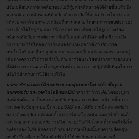
ปรับเปลี่ยนสภาพแวดล้อมของไอทีสู่ยุคมัลติคลาวด์ได้ง่ายขึ้นแล้ว ยัง
ช่วยขจัดความซับซ้อนที่มักเกี่ยวกับการเปิดใช้งานบริการไฮบริดคลา
วด์ครบวงจรในสภาพแวดล้อมที่หลากหลาย โดยลดความซับซ้อนของ
การเลือกใช้โซลูชัน และวิธีการคิดราคา เพื่อช่วยให้ลูกค้าเตรียม
พร้อมรับมือกับความต้องการที่เปลี่ยนแปลงไปได้ง่ายขึ้น ซึ่งรวมถึง
การขยายเวิร์กโหลด การกำหนดลักษณะคลาวด์ การอัปเกรด
เทคโนโลยี และอื่น ๆ ลูกค้าสามารถเร่งเปลี่ยนแปลงองค์กรของตนสู่
เส้นทางคลาวด์ได้รวดเร็วขึ้น ด้วยการใช้ประโยชน์จากการออกแบบ
ที่ได้รับการตรวจสอบโดยนูทานิคซ์ และแนวทางปฏิบัติที่ดีที่สุดในการ
ปรับใช้สำหรับกรณีใช้งานทั่วไป
นายอาชีช นาดคาร์นี รองประธานกลุ่มระบบโครงสร้างพื้นฐาน
แพลตฟอร์ม และเทคโนโลยี ของ IDC
กล่าวว่า “การเติบโตของนูทา
นิคซ์เริ่มต้นจากเป็นทางเลือกที่ยืดหยุ่นและการจัดการที่ง่ายขึ้นกว่า
การจัดเก็บข้อมูลแบบเป็นระบบ SAN และได้พัฒนาเป็นแพลตฟอร์ม
คลาวด์เต็มรูปแบบทั้งหมดตั้งแต่เวอร์ชวลไลเซชัน เน็ตเวิร์กกิ้ง จนถึง
การรักษาความปลอดภัย รวมถึงการรองรับเวิร์กโหลดทั้งหมดทั่วทั้งใน
องค์กรและในพับลิคคลาวด์ กลุ่มผลิตภัณฑ์ใหม่นี้มอบความยืดหยุ่น
มากยิ่งขึ้น เพื่อช่วยให้ลูกค้าปรับใช้ให้เข้ากับความต้องการที่