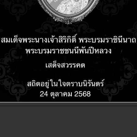
ด้รวดเร็วขึ้นกว่าเคย โปรแกรมซอฟต์แวร์ที่ทำงานได้ดีขึ้นหลังจากเปลี่ยนมาใ
ge Canberra ได้ลบการจัดการโครงสร้างพื้นฐานออกจากรายการสิ่งที่ต้องทำแล
ไอทีสามารถตั้งค่าสภาพแวดล้อมในการพัฒนาได้อย่างรวดเร็ว เพื่อทดสอบแน
กมากมายล้วนแสดงให้เห็นถึงคุณประโยชน์ที่องค์กรจะไ
นการทำงานบนคลาวด์ทั้งหมดที่ใช้อยู่ และใช้ประโยชน์จ
สำคัญในการทำงานที่ต้องประสบกับภัยคุกคามจากภายน
้แพทช์เวิร์คไอที และหาโซลูชันที่ยั่งยืน ปรับขนาดได