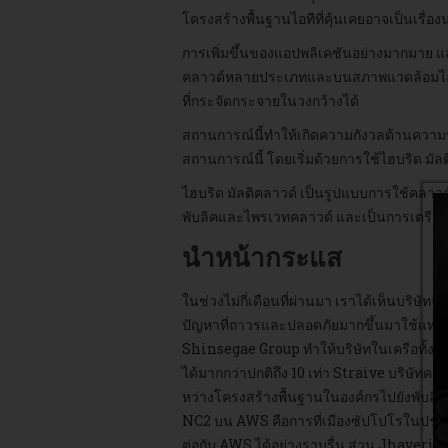
โครงสร้างพื้นฐานไอทีที่คุ้นเคยอาจเป็นเรื่อ
การเพิ่มขึ้นของแอปพลิเคชันอย่างมากมาย 
คลาวด์หลายประเภทและบนสภาพแวดล้อมไอทีที่
ที่กระจัดกระจายในวงกว้างได้
สถานการณ์นี้ทำให้เกิดความกังวลด้านความปลอ
สถานการณ์นี้ โดยเริ่มด้วยการใช้ไฮบริด มัล
ไฮบริด มัลติคลาวด์ เป็นรูปแบบการใช้คลาวด์เ
พับลิคและไพรเวทคลาวด์ และเป็นการเตรียมอง
นำหน้ากระแส
ในช่วงไม่กี่เดือนที่ผ่านมา เราได้เห็นบริษ
ปัญหาที่ถาวรและปลอดภัยมากขึ้นมาใช้แทนพั
Shinsegae Group ทำให้บริษัทในเครือทั้ง
ได้มากกว่าปกติถึง 10 เท่า Straive บริษั
หว่างโครงสร้างพื้นฐานในองค์กรไปยังพับลิคค
NC2 บน AWS คือการที่เมืองซัปโปโรในประเ
ต่อกับ AWS ได้อย่างราบรื่น ส่วน Jhaveri 