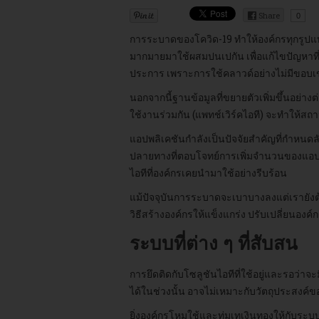
Share
0
การระบาดของโควิด-19 ทำให้องค์กรทุกรูปแ
มากมายมาใช้ผสมปนเปกัน เพื่อแก้ไขปัญหาที่เ
ประการ เพราะการใช้คลาวด์อย่างไม่มีขอบเขต
นอกจากนี้ฐานข้อมูลที่ขยายตัวเพิ่มขึ้นอย่า
ใช้งานร่วมกัน (แพทช์เวิร์คไอที) จะทำให้สถ
แอปพลิเคชันกำลังเป็นปัจจัยสำคัญที่กำหนดล
ปลายทางที่ตอบโจทย์การเพิ่มจำนวนของแอปพลิเ
ไอทีที่องค์กรเคยนำมาใช้อย่างรีบร้อน
แม้ปัจจุบันการระบาดจะเบาบางลงแต่เรายังต
วิธีสร้างองค์กรให้แข็งแกร่ง ปรับเปลี่ยนอง
ระบบที่ต่าง ๆ ที่สับสน
การยึดติดกับโซลูชันไอทีที่ใช้อยู่และรอว่
ได้ในช่วงนั้น อาจไม่เหมาะกับวัตถุประสงค
ยิ่งองค์กรโหมใช้และทุ่มเทเงินทองให้กับระบ