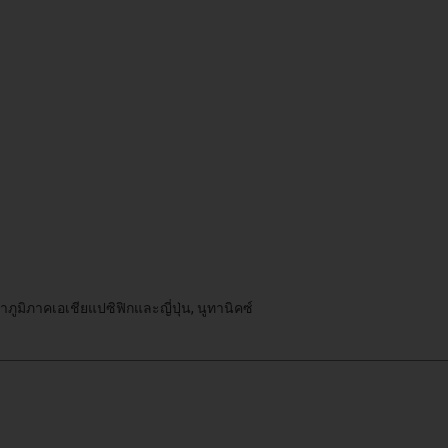
ูมิภาคเอเชียแปซิฟิกและญี่ปุ่น, นูทานิคซ์