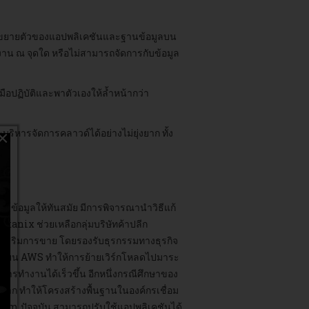
ารขยายตัวของแอปพลิเคชันและฐานข้อมูลบน
าน ณ จุดใด หรือไม่สามารถจัดการกับข้อมูล
ือปฏิบัติและพาตัวเองให้ล้ำหน้ากว่า
ริหารจัดการคลาวด์ได้อย่างไม่ยุ่งยาก ทั้ง
×
ย์ข้อมูลให้ทันสมัย มีการพิจารณานำวิธีแก้
anix ช่วยเหลือกลุ่มบริษัทค้าปลีก
งเสริมการขาย โดยรองรับธุรกรรมทางธุรกิจ
C2) บน AWS ทำให้การย้ายเวิร์กโหลดไปมาระ
อการทำงานได้เร็วขึ้น อีกหนึ่งกรณีศึกษาของ
าก ทำให้โครงสร้างพื้นฐานในองค์กรเชื่อม
form ปัจจุบัน สามารถปรับใช้แอปพลิเคชันได้