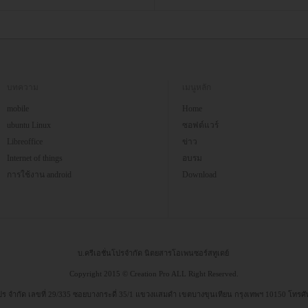
บทความ
เมนูหลัก
mobile
Home
ubuntu Linux
ซอฟต์แวร์
Libreoffice
ข่าว
Internet of things
อบรม
การใช้งาน android
Download
บ.ครีเอชั่นโปรจำกัด นิตยสารโอเพนซอร์สทูเดย์
Copyright 2015 © Creation Pro ALL Right Reserved.
 โปร จำกัด เลขที่ 29/335 ซอยบางกระดี่ 35/1 แขวงแสมดำ เขตบางขุนเทียน กรุงเทพฯ 10150 โทรศ