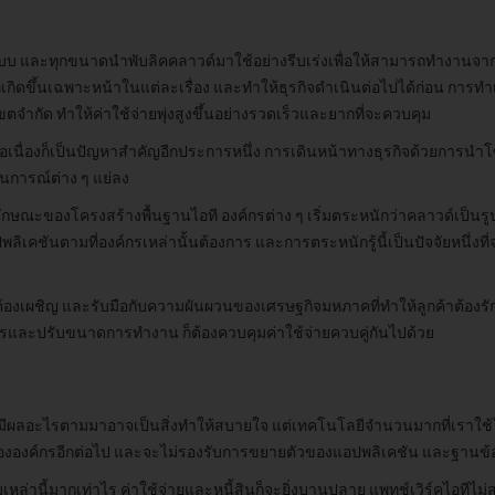
บบ และทุกขนาดนำพับลิคคลาวด์มาใช้อย่างรีบเร่งเพื่อให้สามารถทำงานจา
กิดขึ้นเฉพาะหน้าในแต่ละเรื่อง และทำให้ธุรกิจดำเนินต่อไปได้ก่อน การทำเ
จำกัด ทำให้ค่าใช้จ่ายพุ่งสูงขึ้นอย่างรวดเร็วและยากที่จะควบคุม
งต่อเนื่องก็เป็นปัญหาสำคัญอีกประการหนึ่ง การเดินหน้าทางธุรกิจด้วยการนำโ
านการณ์ต่าง ๆ แย่ลง
ักษณะของโครงสร้างพื้นฐานไอที องค์กรต่าง ๆ เริ่มตระหนักว่าคลาวด์เป็นร
คชันตามที่องค์กรเหล่านั้นต้องการ และการตระหนักรู้นี้เป็นปัจจัยหนึ่งที่
้องเผชิญ และรับมือกับความผันผวนของเศรษฐกิจมหภาคที่ทำให้ลูกค้าต้องร
ค์กรและปรับขนาดการทำงาน ก็ต้องควบคุมค่าใช้จ่ายควบคู่กันไปด้วย
าจะมีผลอะไรตามมาอาจเป็นสิ่งทำให้สบายใจ แต่เทคโนโลยีจำนวนมากที่เราใช้ใ
์ขององค์กรอีกต่อไป และจะไม่รองรับการขยายตัวของแอปพลิเคชัน และฐานข้อ
บเหล่านี้มากเท่าไร ค่าใช้จ่ายและหนี้สินก็จะยิ่งบานปลาย แพทช์เวิร์คไอที