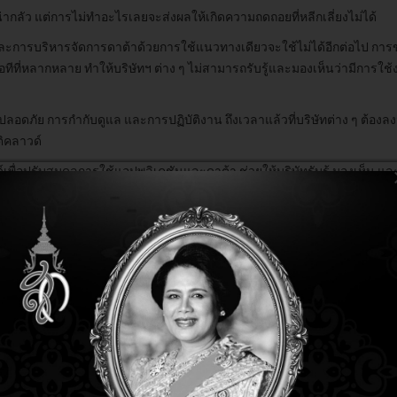
งน่ากลัว แต่การไม่ทำอะไรเลยจะส่งผลให้เกิดความถดถอยที่หลีกเลี่ยงไม่ได้
และการบริหารจัดการดาต้าด้วยการใช้แนวทางเดียวจะใช้ไม่ได้อีกต่อไป ก
หลากหลาย ทำให้บริษัทฯ ต่าง ๆ ไม่สามารถรับรู้และมองเห็นว่ามีการใช้ง
ดภัย การกำกับดูแล และการปฏิบัติงาน ถึงเวลาแล้วที่บริษัทต่าง ๆ ต้องลงม
ติคลาวด์
พื่อปรับสมดุลการใช้แอปพลิเคชันและดาต้า ช่วยให้บริษัทรับรู้ มองเห็น และบ
ค์กรให้มีความยืดหยุ่นเพื่อรองรับอนาคตที่ไม่แน่นอน
ัทจำนวนมากให้ความสำคัญกับการทำดิจิทัลทรานส์ฟอร์เมชันและการปรับปรุงศูน
บลิคคลาวด์ และดาต้าเบสที่ใช้ระหว่างการแพร่ระบาด ในประเทศเกาหลี Nut
หมดดำเนินการได้อย่างราบรื่น และปราศจากข้อผิดพลาดแม้ในช่วงเทศกาลส่
ทคอนเทนต์เทคโนโลยีในสิงคโปร์พบว่า การใช้ Nutanix Cloud Clusters (N
ลาวด์ของ AWS ทำได้อย่างง่ายดาย อีกทั้งยังเข้าถึงแอปพลิเคชันที่จำเป็นต่
ทศญี่ปุ่นสามารถลดความซับซ้อนด้านไอทีและภาระการดำเนินงานได้อย่างม
Securities ในประเทศอินเดีย นับตั้งแต่เปลี่ยนมาใช้ Nutanix Cloud Plat