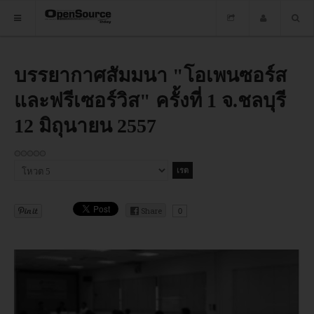
HOME
บรรยากาศสัมมนา "โอเพนซอร์ส
และฟรีเซอร์วิส" ครั้งที่ 1 จ.ชลบุรี
ซอฟต์แวร์
12 มิถุนายน 2557
ข่าว
อบรม
กรุณา
ให้
DOWNLOAD
คะแนน
Share
0
HOME
ซอฟต์แวร์
ข่าว