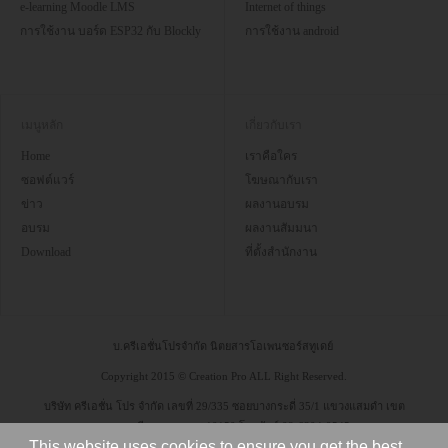
e-learning Moodle LMS
Internet of things
การใช้งาน บอร์ด ESP32 กับ Blockly
การใช้งาน android
เมนูหลัก
เกี่ยวกับเรา
Home
เราคือใคร
ซอฟต์แวร์
โฆษณากับเรา
ข่าว
ผลงานอบรม
อบรม
ผลงานสัมมนา
Download
ที่ตั้งสำนักงาน
บ.ครีเอชั่นโปรจำกัด นิตยสารโอเพนซอร์สทูเดย์
Copyright 2015 © Creation Pro ALL Right Reserved.
บริษัท ครีเอชั่น โปร จำกัด เลขที่ 29/335 ซอยบางกระดี่ 35/1 แขวงแสมดำ เขต
บางขุนเทียน กรุงเทพฯ 10150 โทรศัพท์ 08-6304-9545
This website uses cookies to ensure you get the best