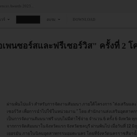
ขอเชิญทุกท่านร่วมงาน Thailand Influencer Awards 2023...
แวร์
ข่าว
อบรม
DOWNLOAD
พนซอร์สและฟรีเซอร์วิส" ครั้งที่ 2
ผ่านพ้นไปแล้ว สำหรับการจัดงานสัมมนา ภายใต้โครงการ "ส่งเสริมและใ
เซอร์วิส เพื่อการนำไปใช้ในหน่วยงาน " โดย สำนักงานส่งเสริมอุตสาหก
เป็นการจัดงานสัมมนาฟรี แบบไม่มีค่าใช้จ่าย จำนวน 6 ครั้ง 6 จังหวัด ทุกภา
จากการจัดสัมมนาในจังหวัดแรก จังหวัดชลบุรี ผ่านพ้นไป เมื่อวันที่ 12 ม
เยอรมัน ภายในนิคมอุตสาหกรรมอมตะนคร โดยที่จังหวัดนครราชสีมานั้น จั