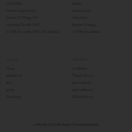
LibreOffice
mobile
Ubuntu Linux Server
ubuntu Linux
Internet Of Things IoT
Libreoffice
e-learning Moodle LMS
Internet of things
การใช้งาน บอร์ด ESP32 กับ Blockly
การใช้งาน android
เมนูหลัก
เกี่ยวกับเรา
Home
เราคือใคร
ซอฟต์แวร์
โฆษณากับเรา
ข่าว
ผลงานอบรม
อบรม
ผลงานสัมมนา
Download
ที่ตั้งสำนักงาน
บ.ครีเอชั่นโปรจำกัด นิตยสารโอเพนซอร์สทูเดย์