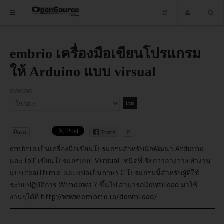
HOME
embrio เครื่องมือเขียนโปรแกรม
ให้ Arduino แบบ virsual
ซอฟต์แวร์
ข่าว
กรุณา
อบรม
ให้
คะแนน
DOWNLOAD
Share
0
embrio เป็นเครื่องมือเขียนโปรแกรมสำหรับนักพัฒนา Arduino
และ IoT เขียนโปรแกรแบบ Virsual ชนิดที่เรียกว่าลางวาง ทำงาน
HOME
แบบ reailtime และแปลเป็นภาษา C โปรแกรมนี้สำหรับผู้ที่ใช้
ระบบปฏิบัติการ Windows 7 ขึ้นไป สามารถDownload มาใช้
ซอฟต์แวร์
งานๆได้ที่
http://www.embrio.io/download/
ข่าว