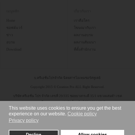
เมนูหลัก
เกี่ยวกับเรา
Home
เราคือใคร
ซอฟต์แวร์
โฆษณากับเรา
ข่าว
ผลงานอบรม
อบรม
ผลงานสัมมนา
Download
ที่ตั้งสำนักงาน
บ.ครีเอชั่นโปรจำกัด นิตยสารโอเพนซอร์สทูเดย์
Copyright 2015 © Creation Pro ALL Right Reserved.
บริษัท ครีเอชั่น โปร จำกัด เลขที่ 29/335 ซอยบางกระดี่ 35/1 แขวงแสมดำ เขต
บางขุนเทียน กรุงเทพฯ 10150 โทรศัพท์ 08-6304-9545
This website uses cookies to ensure you get the best
experience on our website.
Cookie policy
Privacy policy
Decline
Allow cookies