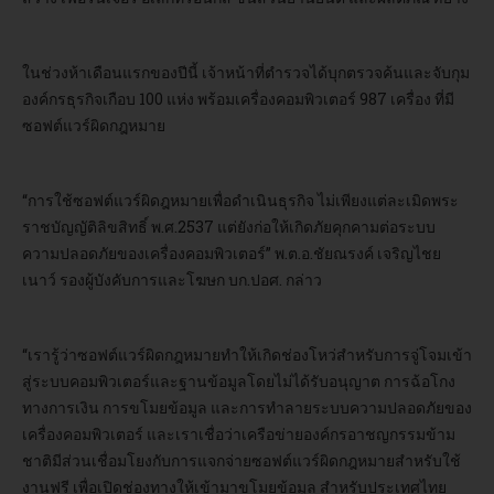
ในช่วงห้าเดือนแรกของปีนี้ เจ้าหน้าที่ตำรวจได้บุกตรวจค้นและจับกุม
องค์กรธุรกิจเกือบ 100 แห่ง พร้อมเครื่องคอมพิวเตอร์ 987 เครื่อง ที่มี
ซอฟต์แวร์ผิดกฎหมาย
“การใช้ซอฟต์แวร์ผิดฎหมายเพื่อดำเนินธุรกิจ ไม่เพียงแต่ละเมิดพระ
ราชบัญญัติลิขสิทธิ์ พ.ศ.2537 แต่ยังก่อให้เกิดภัยคุกคามต่อระบบ
ความปลอดภัยของเครื่องคอมพิวเตอร์” พ.ต.อ.ชัยณรงค์ เจริญไชย
เนาว์ รองผู้บังคับการและโฆษก บก.ปอศ. กล่าว
“เรารู้ว่าซอฟต์แวร์ผิดกฎหมายทำให้เกิดช่องโหว่สำหรับการจู่โจมเข้า
สู่ระบบคอมพิวเตอร์และฐานข้อมูลโดยไม่ได้รับอนุญาต การฉ้อโกง
ทางการเงิน การขโมยข้อมูล และการทำลายระบบความปลอดภัยของ
เครื่องคอมพิวเตอร์ และเราเชื่อว่าเครือข่ายองค์กรอาชญกรรมข้าม
ชาติมีส่วนเชื่อมโยงกับการแจกจ่ายซอฟต์แวร์ผิดกฎหมายสำหรับใช้
งานฟรี เพื่อเปิดช่องทางให้เข้ามาขโมยข้อมูล สำหรับประเทศไทย