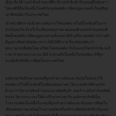
ญี่ปุ่น ถือ 90 เปอร์เซ็นต์ ขณะที่อีก 10 เปอร์เซ็นต์ เป็นของผู้ถือหุ้นชาว
ไทย คดีนี้ถือเป็นหนึ่งในคดีจับกุมซอฟต์แวร์ผิดกฎหมายครั้งใหญ่ที่สุด
เท่าที่เคยมีมาในประเทศไทย
เจ้าหน้าที่ตำรวจเข้าตรวจค้นการใช้ซอฟต์แวร์ไม่มีไลเซ้นต์ในการ
ดำเนินธุรกิจ 21 ครั้งในเดือนพฤษภาคม พบคอมพิวเตอร์ส่วนบุคคลที่
ติดตั้งซอฟต์แวร์ผิดกฎหมายรวมทั้งหมด 260 เครื่อง ซอฟต์แวร์บางตัว
มีมูลค่าเชิงพาณิชย์มากกว่า 100,000 บาท ถึงแม้ซอฟต์แวร์
พจนานุกรมที่ผลิตโดย บริษัท ไทยซอฟต์แวร์เอ็นเตอร์ไพรส์ จำกัด จะมี
ราคาจำหน่ายประมาณ 300 บาท แต่ก็เป็นหนึ่งในซอฟต์แวร์ที่ถูก
ละเมิดลิขสิทธิ์มากที่สุดในประเทศไทย
องค์กรธุรกิจอีกหลายแห่งที่ถูกเข้าตรวจค้นและจับกุมในข้อหาใช้
ซอฟต์แวร์ไม่มีไลเซ้นต์ในเดือนพฤษภาคม ได้แก่ องค์กรที่ทำธุรกิจ
ด้านการวิจัย ขายสินค้า ออกแบบ ผลิตสินค้า ก่อสร้าง อสังหาริมทรัพย์
ขนส่ง วิศวกรรม และให้คำปรึกษาทางธุรกิจ องค์กรธุรกิจที่เป็น
โรงงานผลิตเป็นหนึ่งในกลุ่มที่ถูกเข้าตรวจค้นและจับกุมมากที่สุดใน
เดือนพฤษภาคม พร้อมโรงงานผลิตเครื่องจักร ผลิตภัณฑ์เกี่ยวกับแสง
สว่าง เฟอร์นิเจอร์ อิเล็กทรอนิกส์ ชิ้นส่วนยานยนต์ และผลิตภัณฑ์ยาง