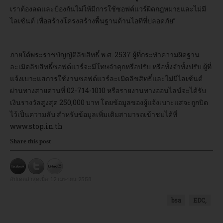
เราต้องลดและป้องกันไม่ให้มีการใช้ซอฟต์แวร์ผิดกฎหมายและไม่มี
ไลเซ้นต์ เพื่อสร้างโครงสร้างพื้นฐานด้านไอทีที่ปลอดภัย”
ภายใต้พระราชบัญญัติลิขสิทธิ์ พ.ศ. 2537 ผู้ที่กระทำความผิดฐาน
ละเมิดลิขสิทธิ์ซอฟต์แวร์จะมีโทษจำคุกหรือปรับ หรือทั้งจำทั้งปรับ ผู้ที่
แจ้งเบาะแสการใช้งานซอฟต์แวร์ละเมิดลิขสิทธิ์และไม่มีไลเซ้นต์
ผ่านทางสายด่วนที่ 02-714-1010 หรือรายงานทางออนไลน์จะได้รับ
เงินรางวัลสูงสุด 250,000 บาท โดยข้อมูลของผู้แจ้งเบาะแสจะถูกปิด
ไว้เป็นความลับ สำหรับข้อมูลเพิ่มเติมสามารถเข้าชมได้ที่
www.stop.in.th
Share this post
อัปเดตล่าสุดเมื่อ:
12 เมษายน 2558
bsa
EDC,