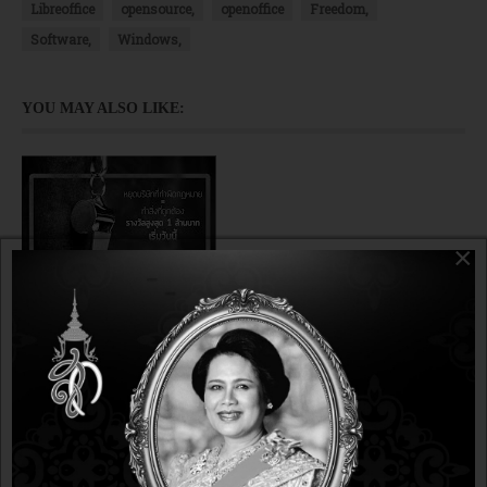
Libreoffice
opensource,
openoffice
Freedom,
Software,
Windows,
YOU MAY ALSO LIKE:
×
ข่าวละเมิดลิขสิทธิ์
9 years 11 months ago
9 years 11 months ago
"มาใช้โอเพนซอร์ส OpenSource กันเถอะ" BSA ประกาศ
เพิ่มเงินรางวัลแจ้งเบาะแสการละเมิดลิขสิทธิ์ซอฟต์แวร์ใน
องค์กรธุรกิจขึ้น 4 เท่าเป็น 1 ล้านบาท