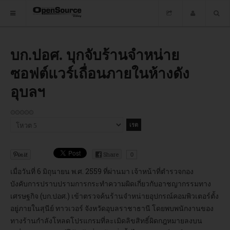
HOME
บก.ปอศ. บุกจับร้านจำหน่าย
ซอฟต์แวร์เถื่อนภายในห้างดัง
ซอฟต์แวร์
อุบลฯ
ข่าว
อบรม
กรุณา
ให้
DOWNLOAD
คะแนน
Share
0
เมื่อวันที่ 6 มิถุนายน พ.ศ. 2559 ที่ผ่านมา เจ้าหน้าที่ตำรวจกอง
HOME
บังคับการปราบปรามการกระทำความผิดเกี่ยวกับอาชญากรรมทาง
เศรษฐกิจ (บก.ปอศ.) เข้าตรวจค้นร้านจำหน่ายอุปกรณ์คอมพิวเตอร์ตั้ง
ซอฟต์แวร์
อยู่ภายในสุนีย์ ทาวเวอร์ จังหวัดอุบลราชาธานี โดยพบพนักงานของ
ทางร้านกำลังโหลดโปรแกรมที่ละเมิดลิขสิทธิ์ผิดกฎหมายลงบน
ข่าว