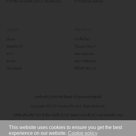
การใช้งาน บอร์ด ESP32 กับ Blockly
การใช้งาน android
เมนูหลัก
เกี่ยวกับเรา
Home
เราคือใคร
ซอฟต์แวร์
โฆษณากับเรา
ข่าว
ผลงานอบรม
อบรม
ผลงานสัมมนา
Download
ที่ตั้งสำนักงาน
บ.ครีเอชั่นโปรจำกัด นิตยสารโอเพนซอร์สทูเดย์
Copyright 2015 © Creation Pro ALL Right Reserved.
บริษัท ครีเอชั่น โปร จำกัด เลขที่ 29/335 ซอยบางกระดี่ 35/1 แขวงแสมดำ เขต
บางขุนเทียน กรุงเทพฯ 10150 โทรศัพท์ 08-6304-9545
This website uses cookies to ensure you get the best
experience on our website.
Cookie policy