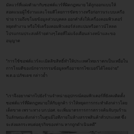
มัลแวร์ที่แฝงตัวมากับซอฟต์แวร์ที่ผิดกฎหมาย ได้ถูกออกแบบให้
สอดแนมผู้ใช้งานและโจมตีโดยการขัดขวางหรือก่อกวนระบบเครือ
ข่าย รวมถึงขโมยข้อมูลส่วนบุคคล ออกคำสั่งให้เครื่องคอมพิวเตอร์
หยุดทำงาน หรือใช้เครื่องคอมพิวเตอร์ส่งสแปมหรือดาวน์โหลด
โปรแกรมประสงค์ร้ายต่างๆโดยที่ไม่แจ้งเตือนล่วงหน้าและขอ
อนุญาต
“การใช้ซอฟต์แวร์ละเมิดลิขสิทธิ์ทำให้ประเทศไทยเราตกเป็นเหยื่อใน
การโจมตีของนักจารกรรมข้อมูลหรืออาชกรไซเบอร์ได้โดยง่าย”
พ.ต.อ.ปภัชเดช กล่าวย้ำ
“เราจึงอยากฝากไปยังร้านจำหน่ายอุปกรณ์คอมพิวเตอร์ที่ยังคงติดตั้ง
ซอฟต์แวร์ที่ผิดกฎหมายให้กับลูกค้า ว่าให้หยุดการกระทำดังกล่าวโดย
เด็ดขาด เพราะทาง บก.ปอศ. จะเพิ่มมาตรการการตรวจค้นจับกุมร้าน
ในลักษณะดังกล่าวในศูนย์ไอทีภายในห้างสรรพสินค้าทั่วประเทศ ซึ่ง
จะส่งผลกระทบต่อธุรกิจของท่าน หากถูกดำเนินคดี”