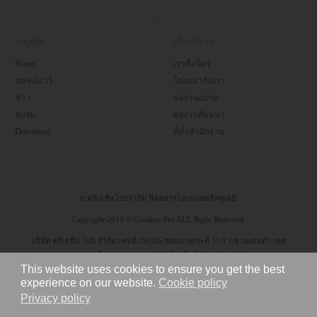
เมนูหลัก
เกี่ยวกับเรา
Home
เราคือใคร
ซอฟต์แวร์
โฆษณากับเรา
ข่าว
ผลงานอบรม
อบรม
ผลงานสัมมนา
Download
ที่ตั้งสำนักงาน
บ.ครีเอชั่นโปรจำกัด นิตยสารโอเพนซอร์สทูเดย์
Copyright 2015 © Creation Pro ALL Right Reserved.
บริษัท ครีเอชั่น โปร จำกัด เลขที่ 29/335 ซอยบางกระดี่ 35/1 แขวงแสมดำ เขต
บางขุนเทียน กรุงเทพฯ 10150 โทรศัพท์ 08-6304-9545
This website uses cookies to ensure you get the best
experience on our website.
Cookie policy
Privacy policy