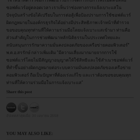
ซอฟต์แวร์อยู่ตลอดเวลา เราเห็นว่าช่องทางการแจ้งเบาะแสใน
ปัจจุบันสร้างข้อได้เปรียบในการต่อสู้เพื่อป้องปรามการใช้ซอฟต์แวร์
ผิดกฎหมายในองค์กรธุรกิจได้อย่างมีประสิทธิภาพ เจ้าหน้าที่ตำรวจ
ขอขอบคุณทุกท่านที่ให้ความร่วมมือโดยแจ้งเบาะแสเข้ามา ท่านคือ
ส่วนสำคัญในการช่วยพัฒนาหลักนิติธรรมในประเทศไทยและ
สนับสนุนการรักษาความมั่นคงปลอดภัยของเครือข่ายคอมพิวเตอร์”
พ.ต.อ.สรรักษ์ กล่าวเพิ่มเติม "มีความเสี่ยงมากมายจากการใช้
ซอฟต์แวร์โดยไม่มีสัญญาอนุญาตให้ใช้สิทธิและใช้สำเนาซอฟต์แวร์
ที่ทำขึ้นอย่างผิดกฎหมายต่อระบบความมั่นคงปลอดภัยของเครือข่าย
คอมพิวเตอร์ ถือเป็นปัญหาที่ต้องเร่งแก้ไข และเราต้องขอขอบคุณทุก
ท่านที่ให้ความร่วมมือในการแจ้งเบาะแส"
Share this post
อัปเดตล่าสุดเมื่อ:
30 เมษายน 2558
YOU MAY ALSO LIKE: