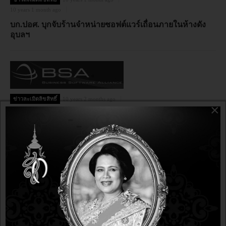
10 years 1 month ago
บก.ปอศ. บุกจับร้านจำหน่ายซอฟต์แวร์เถื่อนภายในห้างดัง
อุบลฯ
ข่าวละเมิดลิขสิทธิ์
10 years 2 months ago
×
10 years 2 months ago
BSA สรุปผลสำรวจ พบอัตราการใช้งานซอฟต์แวร์โดยไม่มี
สัญญาอนุญาตให้ใช้สิทธิ์ในประเทศไทย ลดลงจากเดิมมาอยู่
ที่ร้อยละ 69