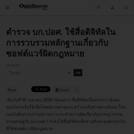
HOME
ตำรวจ บก.ปอศ. ใช้สื่อดิจิทัลใน
การรวบรวมหลักฐานเกี่ยวกับ
ซอฟต์แวร์
ซอฟต์แวร์ผิดกฎหมาย
ข่าว
อบรม
กรุณา
ให้
DOWNLOAD
คะแนน
Share
0
เมื่อวันที่ 30 เมษายน 2558 เปิดเผยว่า สื่อดิจิทัลเป็นมากกว่าสังคม
HOME
ออนไลน์หรือใช้เพื่อโพสต์ภาพถ่ายและสร้างเครือข่ายทางสังคม โดย
กองบังคับการปราบปรามการกระทำความผิดเกี่ยวกับอาชญากรรม
ซอฟต์แวร์
ทางเศรษฐกิจ (บก.ปอศ.) กำลังใช้สื่อดิจิทัลเพื่อช่วยสืบหาองค์กรธุรกิจ
ที่ใช้ซอฟต์แวร์ผิดกฎหมาย
ข่าว