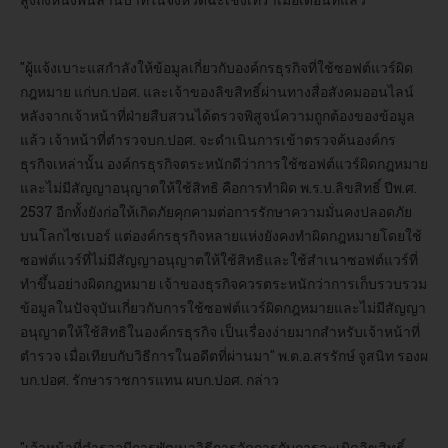
"ผู้แจ้งเบาะแสกำลังให้ข้อมูลเกี่ยวกับองค์กรธุรกิจที่ใช้ซอฟต์แวร์ผิด
กฎหมาย แก่บก.ปอศ. และเจ้าของลิขสิทธิ์ผ่านทางสื่อสังคมออนไลน์
หลังจากเจ้าหน้าที่ฝ่ายสืบสวนได้ตรวจพิสูจน์ความถูกต้องของข้อมูล
แล้ว เจ้าหน้าที่ตำรวจบก.ปอศ. จะดำเนินการเข้าตรวจค้นองค์กร
ธุรกิจเหล่านั้น องค์กรธุรกิจตระหนักดีว่าการใช้ซอฟต์แวร์ผิดกฎหมาย
และไม่มีสัญญาอนุญาตให้ใช้สิทธิ คือการทำผิด พ.ร.บ.ลิขสิทธิ์ ปีพ.ศ.
2537 อีกทั้งยังก่อให้เกิดภัยคุกคามต่อการรักษาความมั่นคงปลอดภัย
บนโลกไซเบอร์ แต่องค์กรธุรกิจหลายแห่งยังคงทำผิดกฎหมายโดยใช้
ซอฟต์แวร์ที่ไม่มีสัญญาอนุญาตให้ใช้สิทธิและใช้สำเนาซอฟต์แวร์ที่
ทำขึ้นอย่างผิดกฎหมาย เจ้าของธุรกิจควรตระหนักว่าการเก็บรวบรวม
ข้อมูลในปัจจุบันเกี่ยวกับการใช้ซอฟต์แวร์ผิดกฎหมายและไม่มีสัญญา
อนุญาตให้ใช้สิทธิในองค์กรธุรกิจ เป็นเรื่องง่ายมากสำหรับเจ้าหน้าที่
ตำรวจ เมื่อเทียบกับวิธีการในอดีตที่ผ่านมา" พ.ต.อ.สรรักษ์ จูสนิท รองผ
บก.ปอศ. รักษาราชการแทน ผบก.ปอศ. กล่าว
"เจ้าหน้าที่ตำรวจมีการพัฒนาวิธีการจัดการกับการละเมิดลิขสิทธิ์