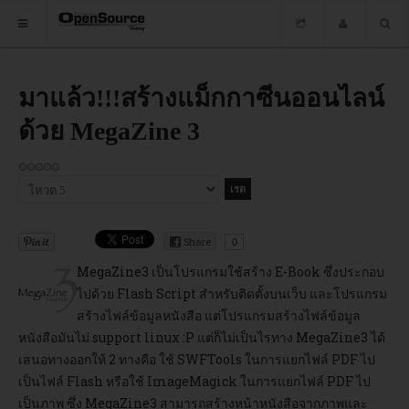
HOME
มาแล้ว!!!สร้างแม็กกาซีนออนไลน์
ด้วย MegaZine 3
ซอฟต์แวร์
ข่าว
กรุณา
อบรม
ให้
คะแนน
DOWNLOAD
Share
0
MegaZine3
เป็นโปรแกรมใช้สร้าง E-Book ซึ่งประกอบ
ไปด้วย Flash Script สำหรับติดตั้งบนเว็บ และโปรแกรม
HOME
สร้างไฟล์ข้อมูลหนังสือ แต่โปรแกรมสร้างไฟล์ข้อมูล
หนังสือมันไม่ support linux :P แต่ก็ไม่เป็นไรทาง MegaZine3 ได้
ซอฟต์แวร์
เสนอทางออกให้ 2 ทางคือ ใช้ SWFTools ในการแยกไฟล์ PDF ไป
เป็นไฟล์ Flash หรือใช้ ImageMagick ในการแยกไฟล์ PDF ไป
เป็นภาพ ซึ่ง MegaZine3 สามารถสร้างหน้าหนังสือจากภาพและ
ข่าว