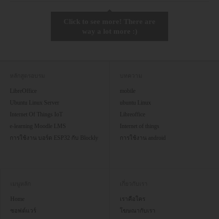
Click to see more! There are
way a lot more :)
หลักสูตรอบรม
บทความ
LibreOffice
mobile
Ubuntu Linux Server
ubuntu Linux
Internet Of Things IoT
Libreoffice
e-learning Moodle LMS
Internet of things
การใช้งาน บอร์ด ESP32 กับ Blockly
การใช้งาน android
เมนูหลัก
เกี่ยวกับเรา
Home
เราคือใคร
ซอฟต์แวร์
โฆษณากับเรา