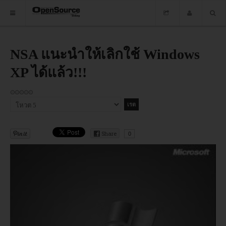
HOME
NSA แนะนำให้เลิกใช้ Windows
XP ได้แล้ว!!!
ซอฟต์แวร์
ข่าว
กรุณา
อบรม
ให้
คะแนน
DOWNLOAD
Share
0
HOME
ซอฟต์แวร์
ข่าว