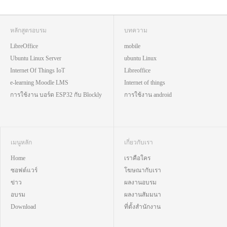
หลักสูตรอบรม
บทความ
LibreOffice
mobile
Ubuntu Linux Server
ubuntu Linux
Internet Of Things IoT
Libreoffice
e-learning Moodle LMS
Internet of things
การใช้งาน บอร์ด ESP32 กับ Blockly
การใช้งาน android
เมนูหลัก
เกี่ยวกับเรา
Home
เราคือใคร
ซอฟต์แวร์
โฆษณากับเรา
ข่าว
ผลงานอบรม
อบรม
ผลงานสัมมนา
Download
ที่ตั้งสำนักงาน