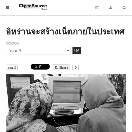
HOME
อิหร่านจะสร้างเน็ตภายในประเทศ
ซอฟต์แวร์
กรุณา
ข่าว
ให้
คะแนน
อบรม
Share
0
DOWNLOAD
HOME
ซอฟต์แวร์
ข่าว