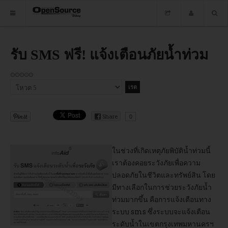
HOME
รับ SMS ฟรี! แจ้งเตือนภัยน้ำท่วม
ซอฟต์แวร์
กรุณา
ข่าว
ให้
คะแนน
อบรม
Share
0
DOWNLOAD
ในช่วงที่เกิดเหตุภัยพิบัติน้ำท่วมนี้
เราต้องคอยระวังภัยเพื่อความ
HOME
ปลอดภัยในชีวิตและทรัพย์สิน โดย
มีทางเลือกในการช่วยระวังภัยน้ำ
ท่วมมากขึ้น คือการแจ้งเตือนทาง
ซอฟต์แวร์
ระบบ sms ซึ่งระบบจะแจ้งเตือน
ระดับน้ำในเขตกรุงเทพมหานครฯ
ข่าว