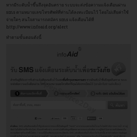
หากมีระดับน้ำขึ้นถึงจุดอันตราย ระบบจะส่งข้อความแจ้งเตือนผ่าน
sms ตามหมายเลขโทรศัพท์ที่ท่านได้ลงทะเบียนไว้ โดยไม่เสียค่าใช้
อบรม
จ่ายใดๆ สนใจสามารถสมัคร sms แจ้งเตือนได้ที่
http://www.infoaid.org/alert
DOWNLOAD
ทำตามขั้นตอนดังนี้