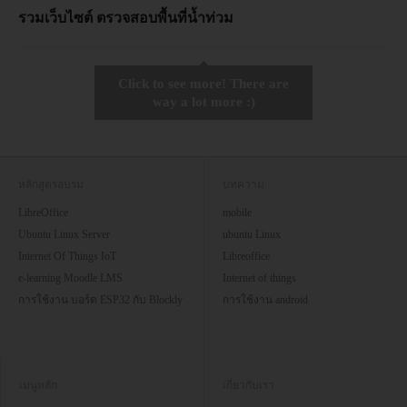
รวมเว็บไซต์ ตรวจสอบพื้นที่น้ำท่วม
Click to see more! There are
way a lot more :)
หลักสูตรอบรม
บทความ
LibreOffice
mobile
Ubuntu Linux Server
ubuntu Linux
Internet Of Things IoT
Libreoffice
e-learning Moodle LMS
Internet of things
การใช้งาน บอร์ด ESP32 กับ Blockly
การใช้งาน android
เมนูหลัก
เกี่ยวกับเรา