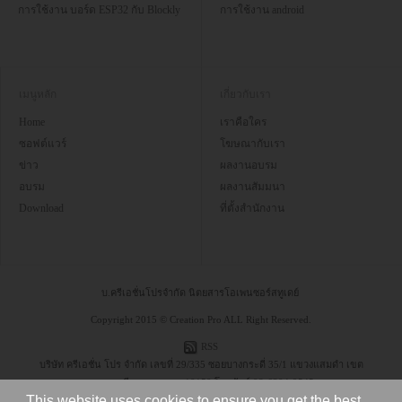
การใช้งาน บอร์ด ESP32 กับ Blockly
การใช้งาน android
เมนูหลัก
เกี่ยวกับเรา
Home
เราคือใคร
ซอฟต์แวร์
โฆษณากับเรา
ข่าว
ผลงานอบรม
อบรม
ผลงานสัมมนา
Download
ที่ตั้งสำนักงาน
บ.ครีเอชั่นโปรจำกัด นิตยสารโอเพนซอร์สทูเดย์
Copyright 2015 © Creation Pro ALL Right Reserved.
RSS
บริษัท ครีเอชั่น โปร จำกัด เลขที่ 29/335 ซอยบางกระดี่ 35/1 แขวงแสมดำ เขต
บางขุนเทียน กรุงเทพฯ 10150 โทรศัพท์ 08-6304-9545
This website uses cookies to ensure you get the best