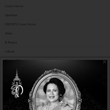
Centos Server
อบรม
OpenStat
DOWNLOAD
UBUNTU Linux Server
Weka
R Project
e-Book
×
Blender3D
MySQL
PHP
สื่อการสอน Online ด้วย CourseLab
หลักสูตรอื่นๆ
libreoffice3-3