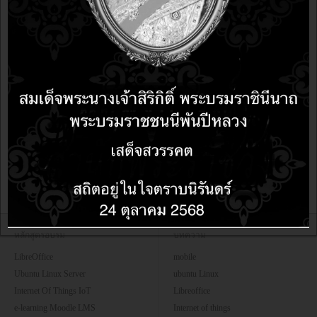
R (Command-Line)
R for Experiment research
Python
ตารางอบรม2012
CentOS-Essential
OrangeHRM
อบรม
หลักสูตรอบรม
บทความ
LibreOffice
mobile
Ubuntu Linux Server
ubuntu Linux
Internet Of Things IoT
Libreoffice
e-learning Moodle LMS
Internet of things