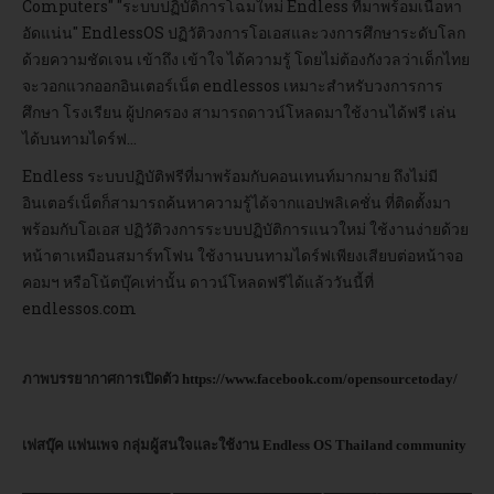
Computers" "ระบบปฏิบัติการโฉมใหม่ Endless ที่มาพร้อมเนื้อหา
อัดแน่น"
EndlessOS
ปฏิวัติวงการโอเอสและวงการศึกษาระดับโลก
อบรม
ด้วยความชัดเจน เข้าถึง เข้าใจ ได้ความรู้ โดยไม่ต้องกังวลว่าเด็กไทย
จะวอกแวกออกอินเตอร์เน็ต endlessos เหมาะสำหรับวงการการ
DOWNLOAD
ศึกษา โรงเรียน ผู้ปกครอง สามารถดาวน์โหลดมาใช้งานได้ฟรี เล่น
ได้บนทามไดร์ฟ...
Endless ระบบปฏิบัติฟรีที่มาพร้อมกับคอนเทนท์มากมาย ถึงไม่มี
อินเตอร์เน็ตก็สามารถค้นหาความรู้ได้จากแอปพลิเคชั่น ที่ติดตั้งมา
พร้อมกับโอเอส ปฏิวัติวงการระบบปฏิบัติการแนวใหม่ ใช้งานง่ายด้วย
หน้าตาเหมือนสมาร์ทโฟน ใช้งานบนทามไดร์ฟเพียงเสียบต่อหน้าจอ
คอมฯ หรือโน้ตบุ๊คเท่านั้น ดาวน์โหลดฟรีได้แล้ววันนี้ที่
endlessos.com
ภาพบรรยากาศการเปิดตัว
https://www.facebook.com/opensourcetoday/
เฟสบุ๊ค แฟนเพจ กลุ่มผู้สนใจและใช้งาน
Endless OS Thailand community