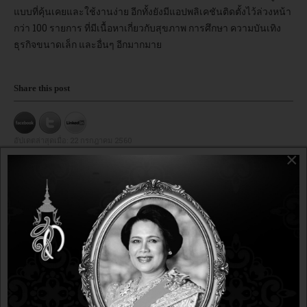
แบบที่คุ้นเคยและใช้งานง่าย อีกทั้งยังมีแอปพลิเคชันติดตั้งไว้ล่วงหน้า
กว่า 100 รายการ ที่มีเนื้อหาเกี่ยวกับสุขภาพ การศึกษา ความบันเทิง
ธุรกิจขนาดเล็ก และอื่นๆ อีกมากมาย
Share this post
อัปเดตล่าสุดเมื่อ:
22 กรกฎาคม 2560
×
linux,
opensource,
endlessos,
YOU MAY ALSO LIKE: