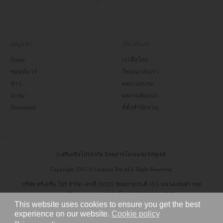
เมนูหลัก
เกี่ยวกับเรา
Home
เราคือใคร
ซอฟต์แวร์
โฆษณากับเรา
ข่าว
ผลงานอบรม
อบรม
ผลงานสัมมนา
Download
ที่ตั้งสำนักงาน
บ.ครีเอชั่นโปรจำกัด นิตยสารโอเพนซอร์สทูเดย์
Copyright 2015 © Creation Pro ALL Right Reserved.
บริษัท ครีเอชั่น โปร จำกัด เลขที่ 29/335 ซอยบางกระดี่ 35/1 แขวงแสมดำ เขต
บางขุนเทียน กรุงเทพฯ 10150 โทรศัพท์ 08-6304-9545
This website uses cookies to ensure you get the best
experience on our website.
Cookie policy