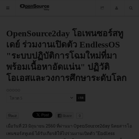
HOME
OpenSource2day โอเพนซอร์สทู
เดย์ ร่วมงานเปิดตัว EndlessOS
ซอฟต์แวร์
"ระบบปฏิบัติการโฉมใหม่ที่มา
ข่าว
พร้อมเนื้อหาอัดแน่น" ปฏิวัติ
อบรม
โอเอสและวงการศึกษาระดับโลก
DOWNLOAD
กรุณา
ให้
HOME
คะแนน
Share
0
ซอฟต์แวร์
เมื่อวันที่ 23 มิถุนายน 2560 ที่ผ่านมา OpenSource2day นิตยสารโอ
เพนซอร์สทูเดย์ ได้รับเกียรติให้ไปร่วมงานเปิดตัว "Endless
ข่าว