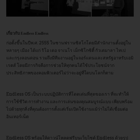
เกี่ยวกับ Endless Endless
ก่อตั้งขึ้นในปีพ.ศ. 2555 ในซานฟรานซิสโกโดยมีสำนักงานตั้งอยู่ใน
หลายๆ เมือง ได้แก่ ริโอ เดอ จาเนโร เม็กซิโกซิตี้ กัวเตมาลา ไทเป
และกรุงลอนดอน รวมถึงมีทีมงานอยู่ในจอร์แดนและสหรัฐอาหรับเอมิ
เรตส์ โดยมีภารกิจคือการช่วยให้ทุกคนได้ใช้ประโยชน์จาก
ประสิทธิภาพของคอมพิวเตอร์ไม่ว่าจะอยู่ที่ใดบนโลกก็ตาม
Endless OS เป็นระบบปฏิบัติการที่โดดเด่นที่สุดของเรา ที่จะทำให้
การใช้ชีวิต การทำงาน และการเล่นของคุณสมบูรณ์แบบ เพียบพร้อม
ไปด้วยทุกสิ่งที่คุณต้องการตั้งแต่เริ่มเปิดใช้งานแม้ว่าไม่ได้เชื่อมต่อ
อินเทอร์เน็ต
Endless OS พร้อมให้ดาวน์โหลดฟรีบนเว็บไซต์ Endless ด้วยรูป