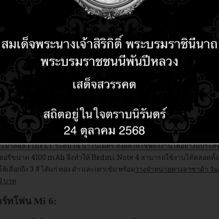
การประมวลผลสุดล้ำระดับ 10 นาโนเมตร จึงเป็นการยกระดับสมรรถนะก
ภาพวัตถุที่อยู่ไกลได้อย่างคมชัดยิ่งขึ้น และภาพถ่ายบุคคลที่คมชัดมีมิติแบบหน
น 6GB ทั้งสำหรับรุ่นหน่วยความจำ 64GB และ 128GB โดย Mi 6 รุ่นสีดำที่มา
คม เป็นต้นไปทางลาซาด้า และร้านอุปกรณ์ไอทีต่างๆ อาทิ ที่ไอที ซิตี้ ในรา
บาท
สามารถติดตามรายละเอียดเพิ่มเติมได้ทางเฟซบุ๊กเสี่ยวมี่ประเทศไทย (
่นชอบสมาร์ทโฟน เราจึงตื่นเต้นมากที่ได้นำ Mi 6 มายังประเทศไทย” นายโดโ
dragon 835 แล้ว ยังเป็นแบบอย่างของการพัฒนาด้านดีไซน์อย่างต่อเนื่อง
ะเซรามิกขอบโค้งทั้ง 4 ด้าน เราจึงมั่นใจว่า Mi 6 และ Redmi Note 4 จะได้
ามคุ้มค่า”
ประมวลผล Qualcomm Snapdragon 625 ส่งผลให้การทำงานรวดเร็วและไม่ส
ระมวลผล FinFET ระดับ 14 นาโนเมตร ส่งผลให้ใช้พลังงานได้อย่างมีประสิทธิ
เตอรี่ขนาด 4100 mAh จึงทำให้ Redmi Note 4 สามารถใช้งานได้ตลอดทั้งว
เลือกถึง 3 สี ได้แก่ ทอง ดำ และเทาเข้ม พร้อม
วางจำหน่ายทางลาซาด้า วันที
90 บาท
าร์ทโฟน Mi 6: