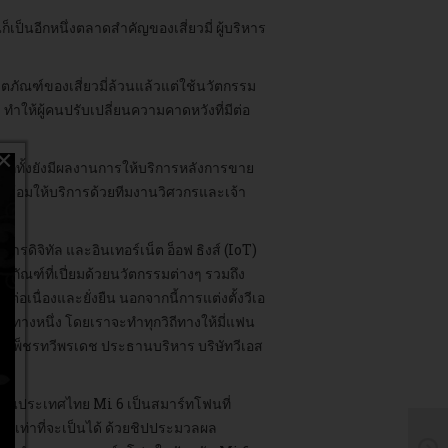
เป็นอีกหนึ่งตลาดสำคัญของเสี่ยวมี่ ผู้บริหาร
ตภัณฑ์ของเสี่ยวมี่ล้วนแล้วแต่ใช้นวัตกรรม
ำให้ผู้คนปรับเปลี่ยนความคาดหวังที่มีต่อ
×
ย อีกทั้งยังมีผลงานการให้บริการหลังการขาย
ที่พร้อมให้บริการด้วยทีมงานวิศวกรและเจ้า
ริการดิจิทัล และอินเทอร์เน็ต อ็อฟ ธิงส์ (IoT)
ิตภัณฑ์ที่เปี่ยมด้วยนวัตกรรมต่างๆ รวมถึง
งต่อเนื่องและยั่งยืน นอกจากนี้การแต่งตั้งวีเอ
กทางหนึ่ง โดยเราจะทำทุกวิถีทางให้มี่แฟน
ิ์ เพ็ชรทวีพรเดช ประธานบริหาร บริษัทวีเอส
ล้วในประเทศไทย Mi 6 เป็นสมาร์ทโฟนที่
ดเท่าที่จะเป็นได้ ด้วยชิปประมวลผล