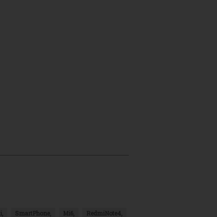
i,
SmartPhone,
Mi6,
RedmiNote4,