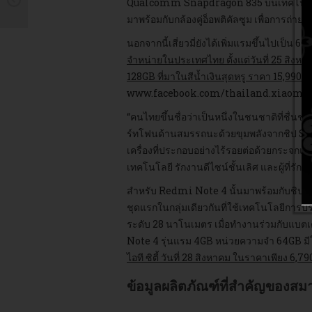
Qualcomm Snapdragon 835 บนเทคโนโลยี
มาพร้อมกับกล้องคู่อ็อพติคัลซูม เพื่อการถ่าย
นอกจากนี้เสี่ยวมี่ยังได้เพิ่มแรมขึ้นไปเป็
จำหน่ายในประเทศไทย ตั้งแต่วันที่ 25 สิงหา
128GB ที่มาในสีน้ำเงินสุดหรู ราคา 15,990 
www.facebook.com/thailand.xiaomi)
“คนไทยขึ้นชื่อว่าเป็นหนึ่งในชนชาติที่ชื
ร์ทโฟนด้านสมรรถนะด้วยขุมพลังจากชิป Snap
เครื่องที่ประกอบอย่างไร้รอยต่อด้วยกระจกแล
เทคโนโลยี รักงานดีไซน์ชั้นเลิศ และผู้ที่รักคว
สำหรับ Redmi Note 4 นั้นมาพร้อมกับชิป
ชุดแรกในกลุ่มเดียวกันที่ใช้เทคโนโลยีการป
ระดับ 28 นาโนเมตร เมื่อทำงานร่วมกับแบต
Note 4 รุ่นแรม 4GB หน่วยความจำ 64GB มีให้
ไอที ซิตี้ วันที่ 28 สิงหาคม ในราคาเพียง 6,7
ข้อมูลผลิตภัณฑ์ที่สำคัญของสม