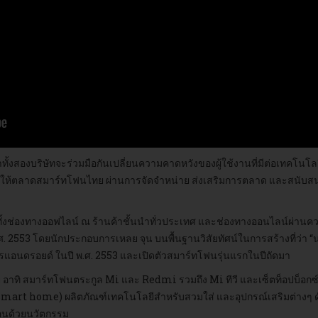
ะบุว่าทั้งสองบริษัทจะร่วมมือกันเปลี่ยนความคาดหวังของผู้ใช้งานที่มีต่อเท
ปลงให้ตลาดสมาร์ทโฟนไทย ผ่านการจัดจำหน่าย ส่งเสริมการตลาด และสนับสน
านทั้งช่องทางออฟไลน์ ณ ร้านค้าชั้นนำทั่วประเทศ และช่องทางออนไลน์ผ่านควา
 พ.ศ. 2553 โดยนักประกอบการเหลย จุน บนพื้นฐานวิสัยทัศน์ในการสร้างที่ว่า
รแอนดรอยด์ ในปี พ.ศ. 2553 และเปิดตัวสมาร์ทโฟนรุ่นแรกในปีถัดมา
ากมาย อาทิ สมาร์ทโฟนตระกูล Mi และ Redmi รวมถึง Mi ทีวี และเซ็ตท็อปบ็อกซ
smart home) ผลิตภัณฑ์เทคโนโลยีสำหรับสวมใส่ และอุปกรณ์เสริมต่างๆ ดังที่ร
ื่อนด้วยนวัตกรรม