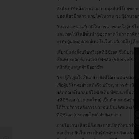
ดังนั้นบริษัทจึงสานต่อความมุ่งมั่นนี้โดยขย
ของเสี่ยวมี่กล่าว นายโดโนวาน ซง ผู้อำนวย
“แนวทางของเสี่ยวมี่ในการเอาชนะใจผู้บริโภ
และเทคโนโลยีชั้นนำของตลาด ในราคาที่ทุกคน
บริษัทผู้ผลิตอุปกรณ์เทคโนโลยี เสี่ยวมี่จึงรู้ส
เสี่ยวมี่แต่งตั้งบริษัทวีเอสที อีซีเอส ซึ่
เป็นที่ประจักษ์ผ่านวีเซิร์ฟพลัส (VServePlu
หน้าที่ดูแลลูกค้ามืออาชีพ
“เรารู้สึกภูมิใจเป็นอย่างยิ่งที่ได้เป็นพันธมิต
เพื่อผู้บริโภคอย่างแท้จริง ปรัชญาการดำเนิน
ผลิตภัณฑ์ในกลุ่มอีโคซิสเต็ม ที่พัฒนาขึ้นเพื่
สที อีซีเอส (ประเทศไทย) เป็นตัวแทนจัดจำห
ได้รับบริการหลังการขายอันเป็นเลิศและเชื่
ที อีซีเอส (ประเทศไทย) จำกัด กล่าว
ภายในงาน เสี่ยวมี่ยังประกาศเปิดตัวสมาร์ท
ตอกย้ำจุดยืนในการเป็นผู้นำด้านนวัตกรรมทา