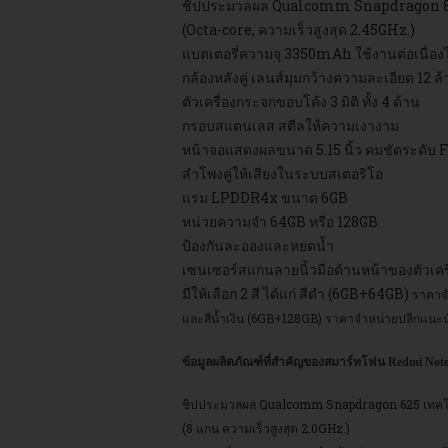
ชิปประมวลผล Qualcomm Snapdragon 83
(Octa-core, ความเร็วสูงสุด 2.45GHz.)
แบตเตอรี่ความจุ 3350mAh ใช้งานต่อเนื่องไ
กล้องหลังคู่ เลนส์มุมกว้างความละเอียด 12
ตัวเครื่องกระจกขอบโค้ง 3 มิติ ทั้ง 4 ด้าน
กรอบสแตนเลส สตีลให้ความเงางาม
หน้าจอแสดงผลขนาด 5.15 นิ้ว คมชัดระดับ
ลำโพงคู่ให้เสียงในระบบสเตอริโอ
แรม LPDDR4x ขนาด 6GB
หน่วยความจำ 64GB หรือ 128GB
ป้องกันละอองและหยดน้ำ
เซนเซอร์สแกนลายนิ้วมือด้านหน้าของตัวเคร
มีให้เลือก 2 สี ได้แก่ สีดำ (6GB+64GB)
ราคาจ
และสีน้ำเงิน (6GB+128GB) ราคาจำหน่ายปลีกแนะ
ข้อมูลผลิตภัณฑ์ที่สำคัญของสมาร์ทโฟน Redmi Note
ชิปประมวลผล Qualcomm Snapdragon 625 เทคโ
(8 แกน ความเร็วสูงสุด 2.0GHz.)