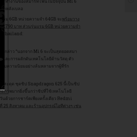
ารทำงานของสมาร์ทโฟนในปัจจุบัน Mi 6
้าชัดหลังเบลอ
พร้อมแรม 6GB หน่วยความจำ 64GB จะ
พร้อมวาง
คา 13,790 บาท ส่วนรุ่นแรม 6GB หน่วยความจำ
Mi Thailand:
นวานกล่าว “นอกจาก Mi 6 จะเป็นสุดยอดสมา
 และการผลักดันเทคโนโลยีด้านวัสดุ ตัว
รับความนิยมอย่างล้นหลามจากผู้ที่รัก
ะดุด ชุดชิป Snapdragon 625 นี้เป็นชิป
ภาพมากยิ่งขึ้นกว่าชิปที่ใช้เทคโนโลยี
ันด้วยการชาร์ตเพียงครั้งเดียว Redmi
่ 25 สิงหาคม และร้านอุปกรณ์ไอทีต่างๆ เช่น