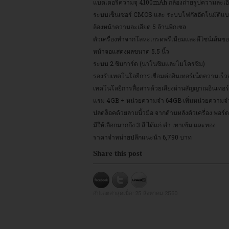
แบตเตอรี่ความจุ 4100mAh กล้องถ่ายรูปความละเอีย
ระบบเซ็นเซอร์ CMOS และ ระบบโฟกัสอัตโนมัติแ
ล้องหน้าความละเอียด 5 ล้านพิกเซล
ตัวเครื่องทำจากโลหะเกรดพรีเมียมและดีไซน์เส้นขอ
หน้าจอแสดงผลขนาด 5.5 นิ้ว
ระบบ 2 ซิมการ์ด (นาโนซิมและไมโครซิม)
รองรับเทคโนโลยีการเชื่อมต่ออินเทอร์เน็ตความเร็ว
เทคโนโลยีการสื่อสารด้วยเสียงผ่านสัญญาณอินเทอร์
แรม 4GB + หน่วยความจำ 64GB เพิ่มหน่วยความจำ
ปลดล็อคด้วยลายนิ้วมือ จากด้านหลังตัวเครื่อง พอร์
มีให้เลือกมากถึง 3 สี ได้แก่ ดำ เทาเข้ม และทอง
ราคาจำหน่ายปลีกแนะนำ 6,790 บาท
Share this post
อัปเดตล่าสุดเมื่อ:
25 สิงหาคม 2560