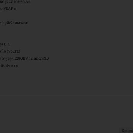
ดสูง 13 ล้านพิกเซล
บบ PDAF ก
บอลูมิเนียมเงางาม
สูง LTE
เน็ต (VoLTE)
ได้สูงสุด 128GB ด้วย microSD
ต อินฟราเรด
Xiaom