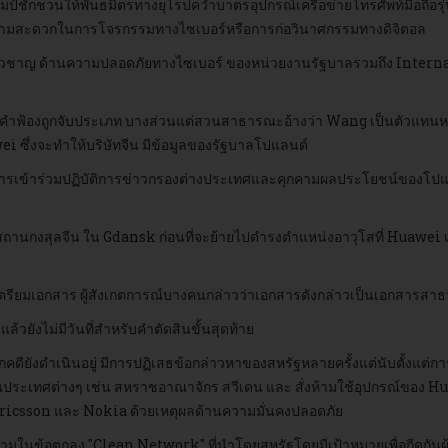
ป์ชักชวนให้พันธมิตรทางยุโรปคว่ำบาตรอุปกรณ์เครือข่ายโทรศัพท์มือถือรุ่น
ยความสะดวกในการโจรกรรมทางไซเบอร์หรือการก่อวินาศกรรมทางดิจิตอล
เชี่ยวชาญ ด้านความปลอดภัยทางไซเบอร์ ของหน่วยงานรัฐบาลรวมถึง Intern
้องถูกจับประเภท บางส่วนแต่สวนสาธารณะอ้างว่า Wang เป็นตัวแทนหน่วยข่
i ซึ่งจะทำให้บริษัทจีน มีข้อมูลของรัฐบาลโปแลนด์
รเข้าร่วมปฏิบัติการข่าวกรองต่างประเทศและคุกคามผลประโยชน์ของโปแลน
กงสุลจีน ใน Gdansk ก่อนที่จะย้ายไปดำรงตำแหน่งอาวุโสที่ Huawei เขาย
เตรียมเอกสาร ผู้สังเกตการณ์บางคนกล่าวว่าเอกสารดังกล่าวเป็นเอกสารสา
วยังไม่มีวันที่สำหรับคำตัดสินขั้นสุดท้าย
ดียังดำเนินอยู่ มีการปฏิเสธข้อกล่าวหาของสหรัฐหลายครั้งแต่นับตั้งแต่การ
วนประเทศต่างๆ เช่น สหราชอาณาจักร สวีเดน และ สั่งห้ามใช้อุปกรณ์ของ 
้ Ericsson และ Nokia ด้วยเหตุผลด้านความมั่นคงปลอดภัย
ในข้อตกลง "Clean Network" ที่นำโดยสหรัฐโดยมีเป้าหมายเพื่อกีดกันผู้