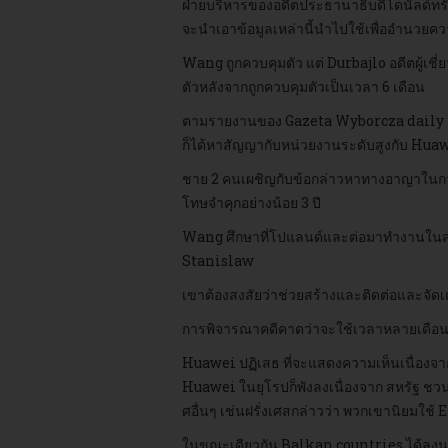
ฝ่ายบริหารของอดีตประธานาธิบดีโดนัลด์ทรัม
จะนำเอาข้อมูลเหล่านี้นำไปใช้เพื่ออำนว
Wang ถูกควบคุมตัว แต่ Durbajlo อดีตผู้
ตัวหลังจากถูกควบคุมตัวเป็นเวลา 6 เดือน
ตามรายงานของ Gazeta Wyborcza daily คำฟ
ก็ได้หาสัญญากับหน่วยงานระดับสูงกับ Huawe
ชาย 2 คนเผชิญกับข้อกล่าวหาทางอาญาในกา
โทษจำคุกอย่างน้อย 3 ปี
Wang ศึกษาที่โปแลนด์และต่อมาทำงานในสถาน
Stanislaw
เขาต้องสงสัยว่าช่วยสร้างและติดต่อและจัด
การพิจารณาคดีคาดว่าจะใช้เวลาหลายเดือนแล้
Huawei ปฏิเสธ ที่จะแสดงความเห็นเนื่องจากค
Huawei ในยุโรปก็พังลงเนื่องจาก สหรัฐ ช
ศอื่นๆ เช่นฝรั่งเศสกล่าวว่า พวกเขานิยมใช
ในขณะเดียวกัน Balkan countries ได้ลงนาม