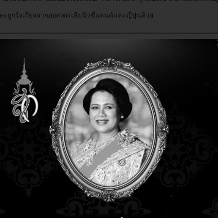
และถูกรังเกียจจากออสเตรเลียนิวซีแลนด์และญี่ปุ่นด้วย
ข่าว
2 years 9 months ago
2 years 9 months ago
ผลสำรวจ "The Next-
Generation Cloud Strategy in
Asia" พบว่า ในภูมิภาคเอเชีย
่าว
1 year 10 months ago
ประเทศไทยเป็นผู้นำในการส่ง
year 10 months ago
เสริมการใช้คลาวด์