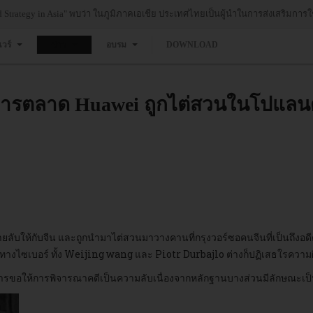
ic Vehicles”...
แวร์
ข่าว
อบรม
DOWNLOAD
การตลาด Huawei ถูกไต่สวนในโปแลนด์
ายลับให้กับจีน และถูกนำมาไต่สวนมาวางคานที่กรุงวอร์ซอคนจีนที่เป็นถึง
งไซเบอร์ ทั้ง Weijing wang และ Piotr Durbajlo ต่างก็ปฏิเสธใรความผิด
การขอให้การพิจารณาคดีเป็นความลับเนื่องจากหลักฐานบางส่วนมีลักษณะเป