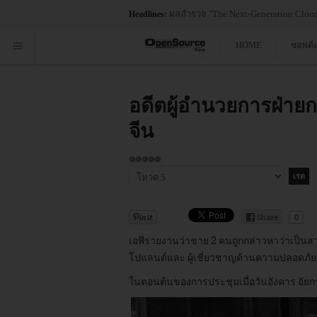
เสวนาเชิงลึกในหัวข้อ “Closing the Skills Gap in Thailand: Shifting Gears to Electr
Headlines:
HOME
ซอฟต์
อดีตผู้อำนวยการฝ่าย
จีน
ให้
เรต
กรุณา
สมาชิก:
ให้
5
/
5
คะแนน
Share
0
เอพีรายงานว่าชาย 2 คนถูกกล่าวหาว่าเป็นส
โปแลนด์และ ผู้เชี่ยวชาญด้านความปลอดภัยทา
ในตอนต้นของการประชุมเมื่อวันอังคาร อัย