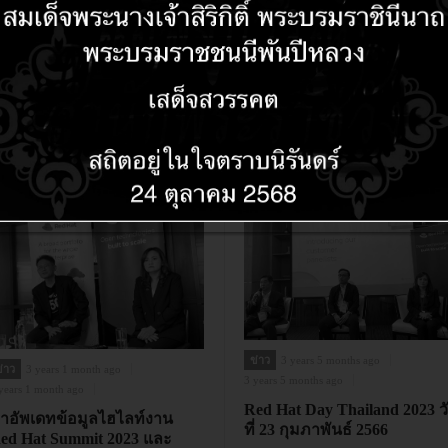
าลีบาบา คลาวด์ ร่วมมือกับ
จธ. เตรียมบุคลากรแห่งโลก
นาคตทางด้านเทคโนโลยี
ิจิทัลสู่ตลาดแรงงานไทย
่ามกลางการเปลี่ยนแปลงทาง
ทคโนโลยีที่เกิดขึ้นอย่าง
วดเร็ว
ข่าว
3 years 5 months ago
่าว
3 years 1 month ago
3 years 5 months ago
years 1 month ago
Red Hat Day Thailand 2023 ว
าอัพเดทข้อมูลไฮไลท์งาน
ที่ 23 กุมภาพันธ์ 2566
ed Hat Summit 2023 และ