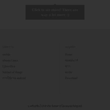
Click to see more! There are
way a lot more :)
บทความ
เมนูหลัก
mobile
Home
ubuntu Linux
ซอฟต์แวร์
Libreoffice
ข่าว
Internet of things
อบรม
การใช้งาน android
Download
บ.ครีเอชั่นโปรจำกัด นิตยสารโอเพนซอร์สทูเดย์