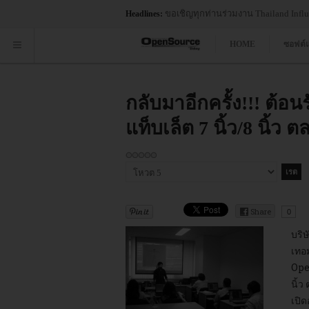
ขอเชิญทุกท่านร่วมงาน Thailand Influe
Headlines:
HOME
ซอฟต์
กลับมาอีกครั้ง!!! ต้
แท็บเล็ต 7 นิ้ว/8 นิ้
กรุณา
ให้
คะแนน
Share
0
บริษ
เทอ
Open
นิ้
เปิด