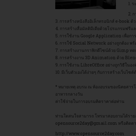
1. 
2. ก
3. การสร้างหนังสืออิเล็กทรอนิกส์ e-book 
4. การสร้างสื่อมัลติมีเดียด้
วยโปรแกรมฟรีและโ
5. การใช้งาน Google Application เพื่อ
6. การใช้ Social Network อย่างถูกต้อง พร้
7. การสร้างงานกราฟิกดีไซน์ด้วย Gimp 
8. การสร้างงาน 3D Animation ด้วย Bl
9. การใช้งาน LibreOffice อย่างถูกวิธีในอง
10. มีเว็บตัวเองได้ง่ายๆ กับการสร้างเว็บไซ
* หมายเหตุ อบรม ณ ห้องอบรมของนิตยสารโอเ
อาหารกลางวัน
ค่าใช้จ่ายในการอบรมคิดราคาต่อท่าน
ท่านใดสนใจสามารถ โทรมาสอบถามได้รายละเอ
opensource2day@gmail.com
หรือติดตา
http://www.opensource2day.com