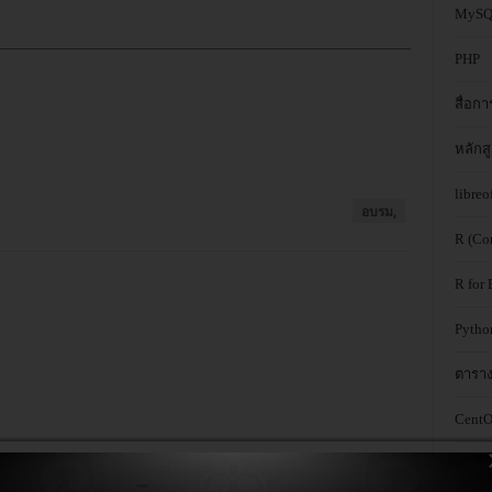
MyS
PHP
สื่อก
หลักสู
libreo
อบรม,
R (Co
R for 
Pytho
ตารา
CentO
Oran