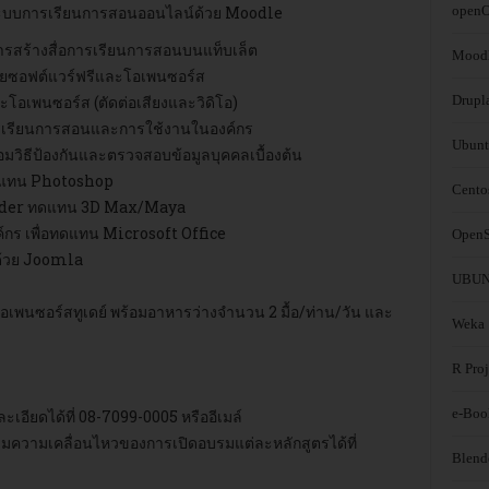
ระบบการเรียนการสอนออนไลน์ด้วย Moodle
openO
ารสร้างสื่อการเรี
ยนการสอนบนแท็บเล็ต
Mood
ด้วยซอฟต์แวร์ฟรีและโอเพนซอร์ส
อเพนซอร์ส (ตัดต่อเสียงและวิดิโอ)
Drupl
การเรียนการสอนและการใช้งานในองค์กร
Ubunt
อมวิธีป้องกันและตรวจสอบข้อมูลบุคคลเบื้องต้น
ทดแทน Photoshop
Cento
ender ทดแทน 3D Max/Maya
ค์กร เพื่อทดแทน Microsoft Office
OpenS
ต์ด้วย Joomla
UBUNT
พนซอร์สทูเดย์ พร้อมอาหารว่างจำนวน 2 มื้อ/ท่าน/วัน และ
Weka
R Proj
e-Boo
ียดได้ที่ 08-7099-0005 หรืออีเมล์
มความเคลื่อนไหวของการเปิดอบรมแต่ละหลักสูตรได้ที่
Blend