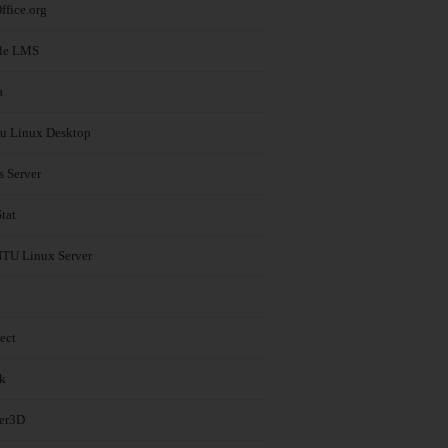
ffice.org
le LMS
a
u Linux Desktop
s Server
tat
U Linux Server
ect
k
er3D