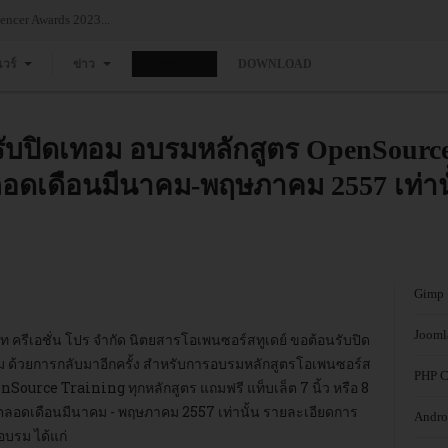
ncer Awards 2023...
แวร์
ข่าว
อบรม
DOWNLOAD
อนรับปิดเทอม อบรมหลักสูตร OpenSourc
ว ตลอดเดือนมีนาคม-พฤษภาคม 2557 เท่าน
Gimp
Jooml
ัท ครีเอชั่น โปร จำกัด นิตยสารโอเพนซอร์สทูเดย์ ขอต้อนรับปิด
ม ด้วยการกลับมาอีกครั้ง สำหรับการอบรมหลักสูตรโอเพนซอร์ส
PHP C
Source Training ทุกหลักสูตร แถมฟรี แท็บเล็ต 7 นิ้ว หรือ 8
ว ตลอดเดือนมีนาคม - พฤษภาคม 2557 เท่านั้น รายละเอียดการ
Andro
อบรม ได้แก่