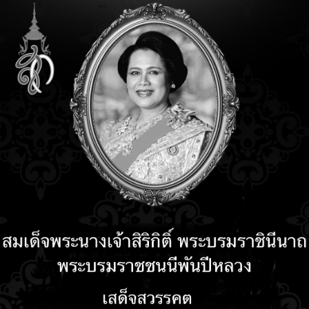
อบรม
อบรม
12 years 4 months ago
12 years 4 months ago
อบรม
11 years 11 months ago
 years 11 months ago
ต้อนรับปิดเทอม อบรม "สร้าง
สื่อการเรียนการสอนบน
ารับความความรู้กันเถอะ "ใช้
Tablet" 26-27 เมษายน 2557
าน Social Network อย่างไร?
แถมฟรี แท็บเล็ต 3G หน้าจอ 7
ห้ปลอดภัย" วันที่ 7 ตุลาคม
นิ้ว หรือ Wifi หน้าจอ8 นิ้ว รุ่น
57 นี้ จำกัดที่นั่ง 45 ที่นั่ง
สุดท้าย!!!