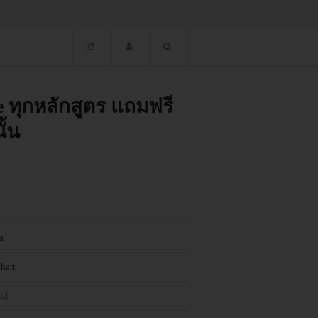
e ทุกหลักสูตร แถมฟรี
ั้น
a
hart
id