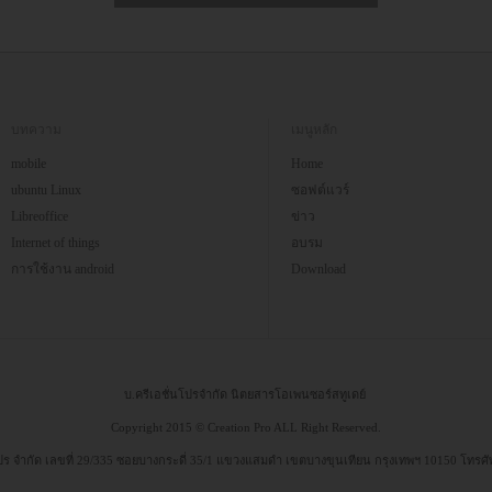
บทความ
เมนูหลัก
mobile
Home
ubuntu Linux
ซอฟต์แวร์
Libreoffice
ข่าว
Internet of things
อบรม
การใช้งาน android
Download
บ.ครีเอชั่นโปรจำกัด นิตยสารโอเพนซอร์สทูเดย์
Copyright 2015 © Creation Pro ALL Right Reserved.
 โปร จำกัด เลขที่ 29/335 ซอยบางกระดี่ 35/1 แขวงแสมดำ เขตบางขุนเทียน กรุงเทพฯ 10150 โทรศ