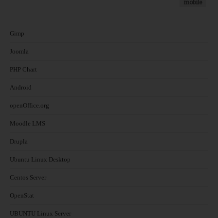
mobile
Gimp
Joomla
PHP Chart
Android
openOffice.org
Moodle LMS
Drupla
Ubuntu Linux Desktop
Centos Server
OpenStat
UBUNTU Linux Server