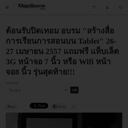
HOME
ต้อนรับปิดเทอม อบรม "สร้างสื่อ
การเรียนการสอนบน Tablet" 26-
ซอฟต์แวร์
27 เมษายน 2557 แถมฟรี แท็บเล็ต
ข่าว
3G หน้าจอ 7 นิ้ว หรือ Wifi หน้า
อบรม
จอ8 นิ้ว รุ่นสุดท้าย!!!
DOWNLOAD
กรุณา
ให้
HOME
คะแนน
Share
0
ซอฟต์แวร์
ข่าว