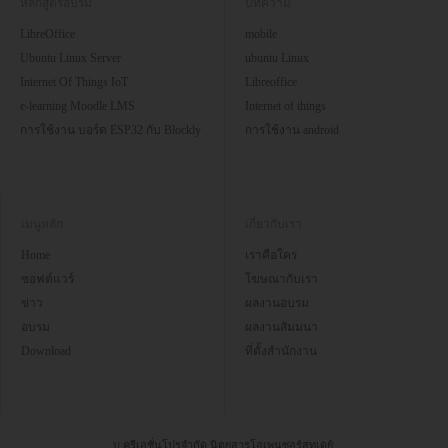
หลักสูตรอบรม
บทความ
LibreOffice
mobile
Ubuntu Linux Server
ubuntu Linux
Internet Of Things IoT
Libreoffice
e-learning Moodle LMS
Internet of things
การใช้งาน บอร์ด ESP32 กับ Blockly
การใช้งาน android
เมนูหลัก
เกี่ยวกับเรา
Home
เราคือใคร
ซอฟต์แวร์
โฆษณากับเรา
ข่าว
ผลงานอบรม
อบรม
ผลงานสัมมนา
Download
ที่ตั้งสำนักงาน
บ.ครีเอชั่นโปรจำกัด นิตยสารโอเพนซอร์สทูเดย์