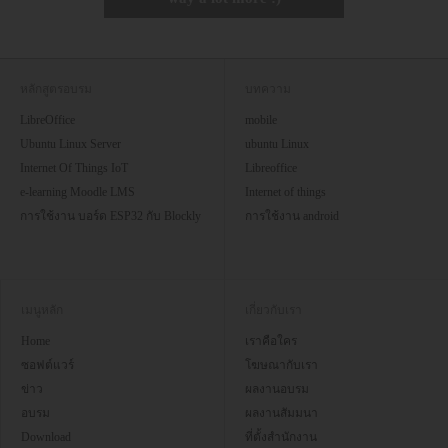
หลักสูตรอบรม
บทความ
LibreOffice
mobile
Ubuntu Linux Server
ubuntu Linux
Internet Of Things IoT
Libreoffice
e-learning Moodle LMS
Internet of things
การใช้งาน บอร์ด ESP32 กับ Blockly
การใช้งาน android
เมนูหลัก
เกี่ยวกับเรา
Home
เราคือใคร
ซอฟต์แวร์
โฆษณากับเรา
ข่าว
ผลงานอบรม
อบรม
ผลงานสัมมนา
Download
ที่ตั้งสำนักงาน