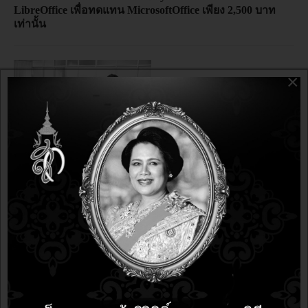
LibreOffice เพื่อทดแทน MicrosoftOffice เพียง 2,500 บาท
เท่านั้น
×
อบรม
12 years 5 months ago
12 years 5 months ago
มาแล้วจ้า!!! โปรสุดคุ้ม คืนกำไรให้ลูกค้า อบรม LibreOffice
3 วัน จ่าย 2 วัน