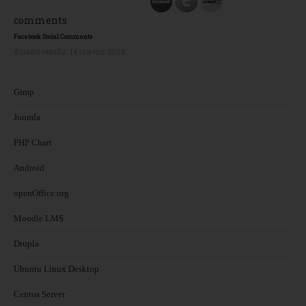
comments
อบรม
Facebook Social Comments
อัปเดตล่าสุดเมื่อ:
14 เมษายน 2558
DOWNLOAD
Gimp
Joomla
PHP Chart
Android
openOffice.org
Moodle LMS
Drupla
Ubuntu Linux Desktop
Centos Server