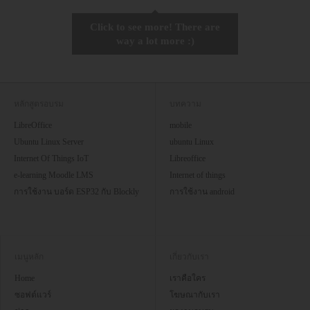
Click to see more! There are
way a lot more :)
หลักสูตรอบรม
บทความ
LibreOffice
mobile
Ubuntu Linux Server
ubuntu Linux
Internet Of Things IoT
Libreoffice
e-learning Moodle LMS
Internet of things
การใช้งาน บอร์ด ESP32 กับ Blockly
การใช้งาน android
เมนูหลัก
เกี่ยวกับเรา
Home
เราคือใคร
ซอฟต์แวร์
โฆษณากับเรา